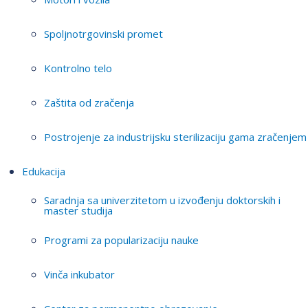
Spoljnotrgovinski promet
Kontrolno telo
Zaštita od zračenja
Postrojenje za industrijsku sterilizaciju gama zračenjem
Edukacija
Saradnja sa univerzitetom u izvođenju doktorskih i
master studija
Programi za popularizaciju nauke
Vinča inkubator