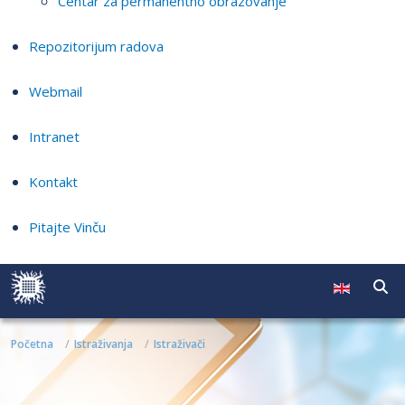
Centar za permanentno obrazovanje
Repozitorijum radova
Webmail
Intranet
Kontakt
Pitajte Vinču
Početna
Istraživanja
Istraživači