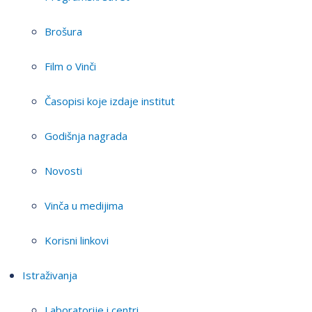
Brošura
Film o Vinči
Časopisi koje izdaje institut
Godišnja nagrada
Novosti
Vinča u medijima
Korisni linkovi
Istraživanja
Laboratorije i centri