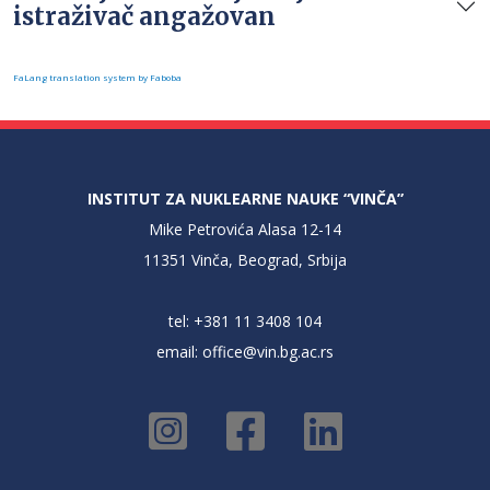
istraživač angažovan
FaLang translation system by Faboba
INSTITUT ZA NUKLEARNE NAUKE “VINČA”
Mike Petrovića Alasa 12-14
11351 Vinča, Beograd, Srbija
tel: +381 11 3408 104
email:
office@vin.bg.ac.rs