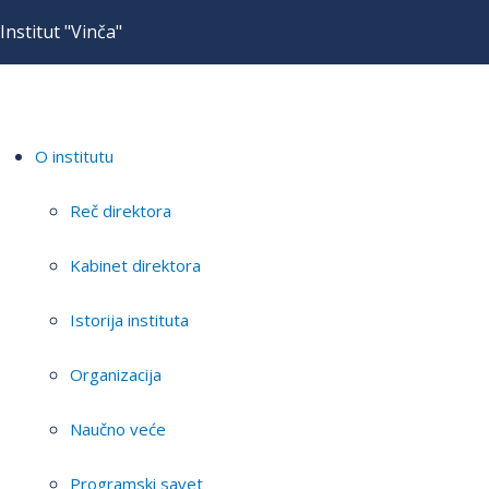
Institut "Vinča"
O institutu
Reč direktora
Kabinet direktora
Istorija instituta
Organizacija
Naučno veće
Programski savet