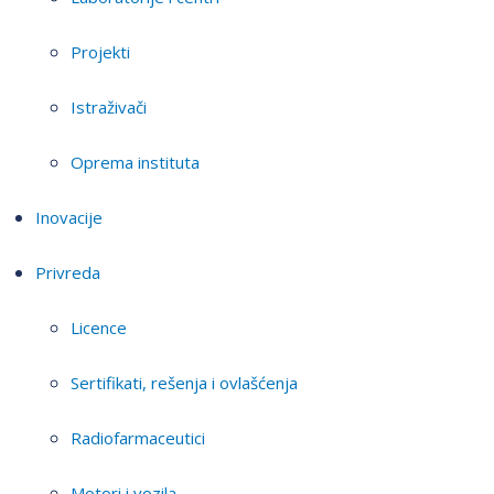
Projekti
Istraživači
Oprema instituta
Inovacije
Privreda
Licence
Sertifikati, rešenja i ovlašćenja
Radiofarmaceutici
Motori i vozila