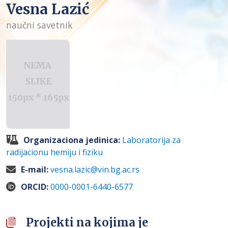
Vesna Lazić
naučni savetnik
Organizaciona jedinica:
Laboratorija za
radijacionu hemiju i fiziku
E-mail:
vesna.lazic@vin.bg.ac.rs
ORCID:
0000-0001-6440-6577
Projekti na kojima je