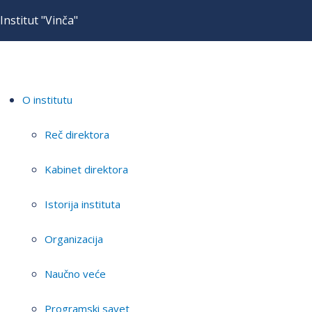
Institut "Vinča"
O institutu
Reč direktora
Kabinet direktora
Istorija instituta
Organizacija
Naučno veće
Programski savet