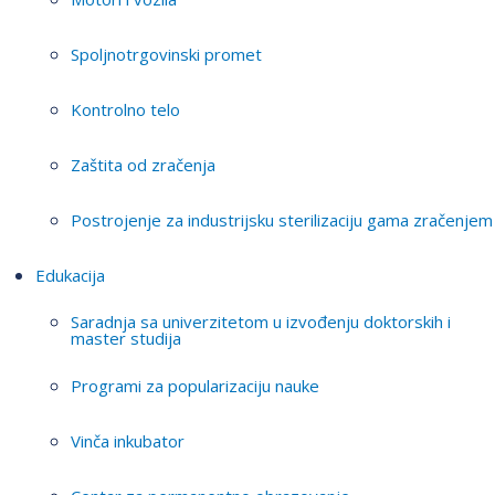
Spoljnotrgovinski promet
Kontrolno telo
Zaštita od zračenja
Postrojenje za industrijsku sterilizaciju gama zračenjem
Edukacija
Saradnja sa univerzitetom u izvođenju doktorskih i
master studija
Programi za popularizaciju nauke
Vinča inkubator