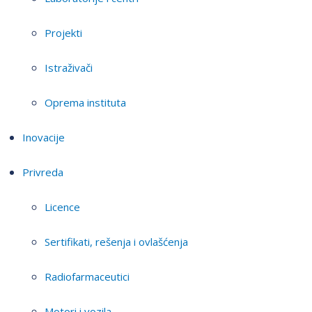
Projekti
Istraživači
Oprema instituta
Inovacije
Privreda
Licence
Sertifikati, rešenja i ovlašćenja
Radiofarmaceutici
Motori i vozila