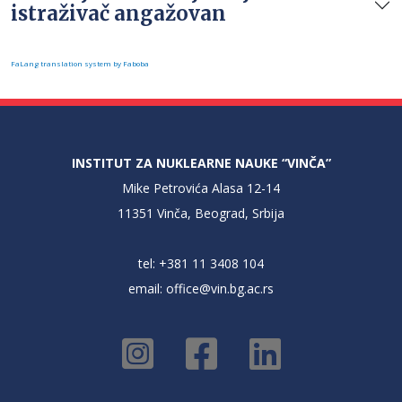
istraživač angažovan
FaLang translation system by Faboba
INSTITUT ZA NUKLEARNE NAUKE “VINČA”
Mike Petrovića Alasa 12-14
11351 Vinča, Beograd, Srbija
tel: +381 11 3408 104
email:
office@vin.bg.ac.rs