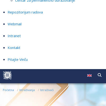
Centar za permanentno obrazovanje
Repozitorijum radova
Webmail
Intranet
Kontakt
Pitajte Vinču
Početna
Istraživanja
Istraživači