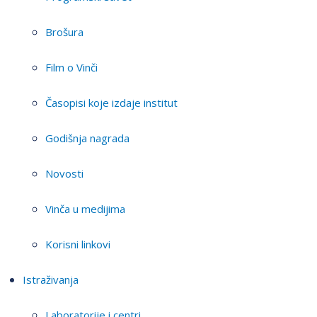
Brošura
Film o Vinči
Časopisi koje izdaje institut
Godišnja nagrada
Novosti
Vinča u medijima
Korisni linkovi
Istraživanja
Laboratorije i centri