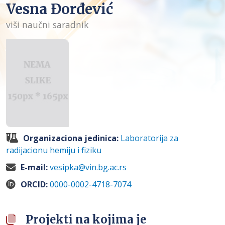
Vesna Đorđević
viši naučni saradnik
Organizaciona jedinica:
Laboratorija za
radijacionu hemiju i fiziku
E-mail:
vesipka@vin.bg.ac.rs
ORCID:
0000-0002-4718-7074
Projekti na kojima je