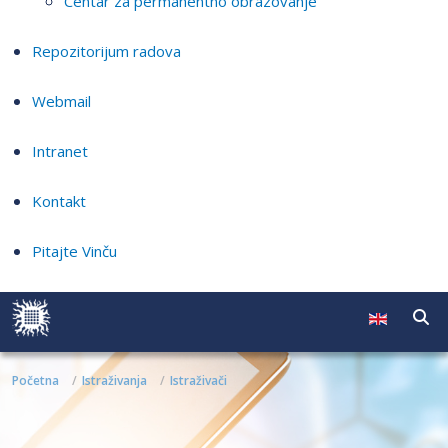
Centar za permanentno obrazovanje
Repozitorijum radova
Webmail
Intranet
Kontakt
Pitajte Vinču
Početna
Istraživanja
Istraživači