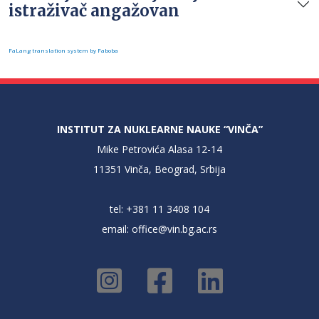
istraživač angažovan
FaLang translation system by Faboba
INSTITUT ZA NUKLEARNE NAUKE “VINČA”
Mike Petrovića Alasa 12-14
11351 Vinča, Beograd, Srbija
tel: +381 11 3408 104
email:
office@vin.bg.ac.rs