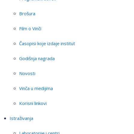
Brošura
Film o Vinči
Časopisi koje izdaje institut
Godišnja nagrada
Novosti
Vinča u medijima
Korisni linkovi
Istraživanja
Laboratorije i centri