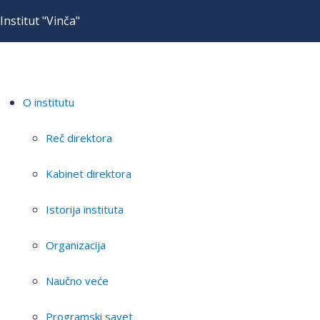
Institut "Vinča"
O institutu
Reč direktora
Kabinet direktora
Istorija instituta
Organizacija
Naučno veće
Programski savet