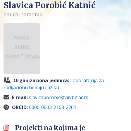
Slavica Porobić Katnić
naučni saradnik
Organizaciona jedinica:
Laboratorija za
radijacionu hemiju i fiziku
E-mail:
slavicaporobic@vin.bg.ac.rs
ORCID:
0000-0003-2163-2261
Projekti na kojima je