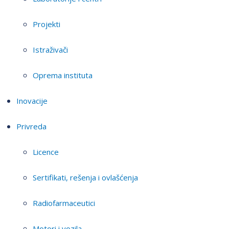
Projekti
Istraživači
Oprema instituta
Inovacije
Privreda
Licence
Sertifikati, rešenja i ovlašćenja
Radiofarmaceutici
Motori i vozila