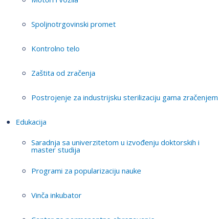
Spoljnotrgovinski promet
Kontrolno telo
Zaštita od zračenja
Postrojenje za industrijsku sterilizaciju gama zračenjem
Edukacija
Saradnja sa univerzitetom u izvođenju doktorskih i
master studija
Programi za popularizaciju nauke
Vinča inkubator