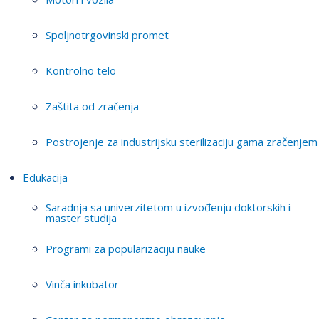
Spoljnotrgovinski promet
Kontrolno telo
Zaštita od zračenja
Postrojenje za industrijsku sterilizaciju gama zračenjem
Edukacija
Saradnja sa univerzitetom u izvođenju doktorskih i
master studija
Programi za popularizaciju nauke
Vinča inkubator