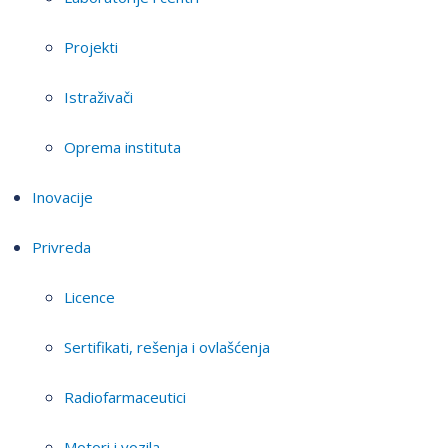
Projekti
Istraživači
Oprema instituta
Inovacije
Privreda
Licence
Sertifikati, rešenja i ovlašćenja
Radiofarmaceutici
Motori i vozila