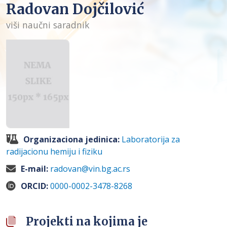
Radovan Dojčilović
viši naučni saradnik
Organizaciona jedinica:
Laboratorija za
radijacionu hemiju i fiziku
E-mail:
radovan@vin.bg.ac.rs
ORCID:
0000-0002-3478-8268
Projekti na kojima je