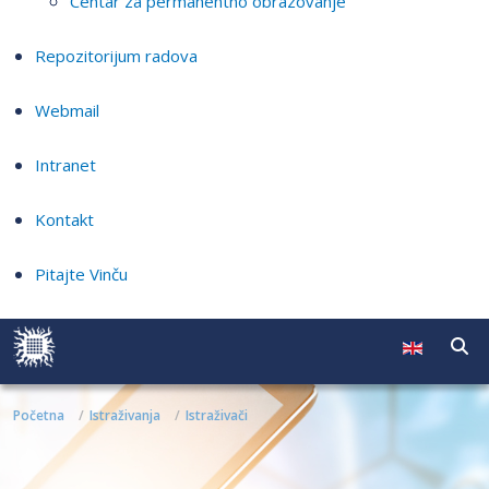
Centar za permanentno obrazovanje
Repozitorijum radova
Webmail
Intranet
Kontakt
Pitajte Vinču
Početna
Istraživanja
Istraživači