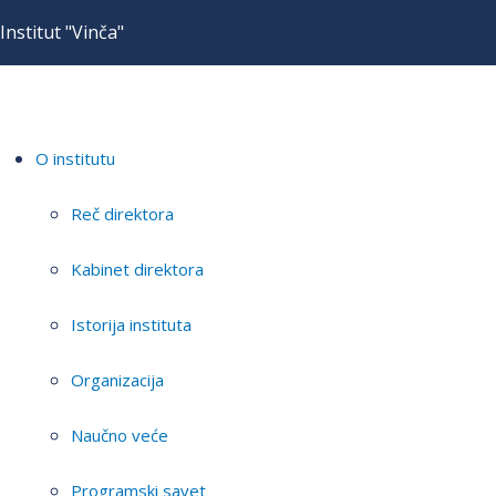
Institut "Vinča"
O institutu
Reč direktora
Kabinet direktora
Istorija instituta
Organizacija
Naučno veće
Programski savet