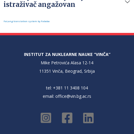
istraživač angažovan
FaLang translation system by Faboba
INSTITUT ZA NUKLEARNE NAUKE “VINČA”
Mike Petrovića Alasa 12-14
11351 Vinča, Beograd, Srbija
tel: +381 11 3408 104
email:
office@vin.bg.ac.rs