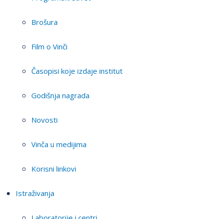
Brošura
Film o Vinči
Časopisi koje izdaje institut
Godišnja nagrada
Novosti
Vinča u medijima
Korisni linkovi
Istraživanja
Laboratorije i centri