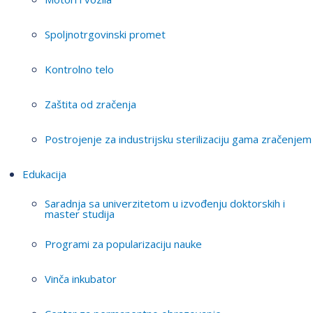
Spoljnotrgovinski promet
Kontrolno telo
Zaštita od zračenja
Postrojenje za industrijsku sterilizaciju gama zračenjem
Edukacija
Saradnja sa univerzitetom u izvođenju doktorskih i
master studija
Programi za popularizaciju nauke
Vinča inkubator