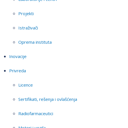
Projekti
Istraživači
Oprema instituta
Inovacije
Privreda
Licence
Sertifikati, rešenja i ovlašćenja
Radiofarmaceutici
Motori i vozila