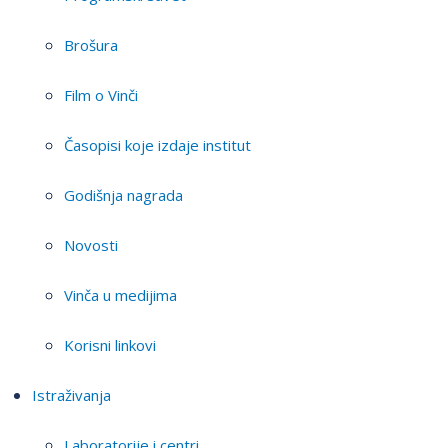
Brošura
Film o Vinči
Časopisi koje izdaje institut
Godišnja nagrada
Novosti
Vinča u medijima
Korisni linkovi
Istraživanja
Laboratorije i centri