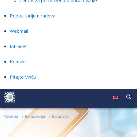
Centar za permanentno obrazovanje
Repozitorijum radova
Webmail
Intranet
Kontakt
Pitajte Vinču
Početna
Istraživanja
Istraživači