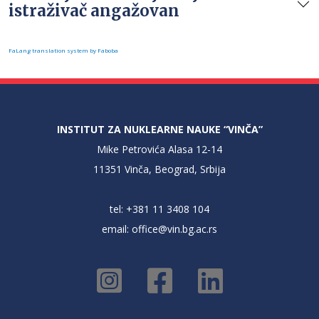
istraživač angažovan
FaLang translation system by Faboba
INSTITUT ZA NUKLEARNE NAUKE “VINČA”
Mike Petrovića Alasa 12-14
11351 Vinča, Beograd, Srbija
tel: +381 11 3408 104
email:
office@vin.bg.ac.rs