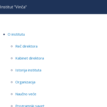
Institut "Vinča"
O institutu
Reč direktora
Kabinet direktora
Istorija instituta
Organizacija
Naučno veće
Programski savet