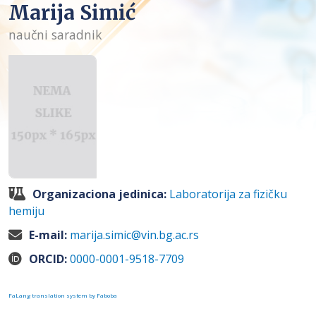
Marija Simić
naučni saradnik
Organizaciona jedinica:
Laboratorija za fizičku
hemiju
E-mail:
marija.simic@vin.bg.ac.rs
ORCID:
0000-0001-9518-7709
FaLang translation system by Faboba