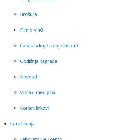
Brošura
Film o Vinči
Časopisi koje izdaje institut
Godišnja nagrada
Novosti
Vinča u medijima
Korisni linkovi
Istraživanja
Laboratorije i centri