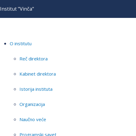
Institut "Vinča"
O institutu
Reč direktora
Kabinet direktora
Istorija instituta
Organizacija
Naučno veće
Programski savet