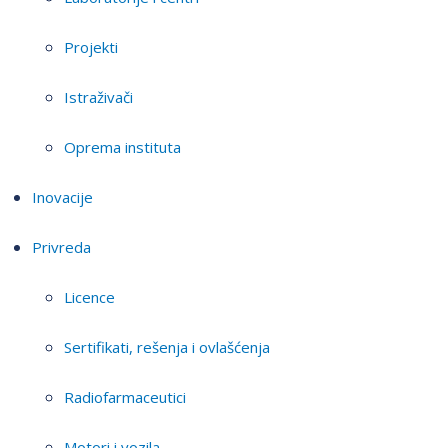
Projekti
Istraživači
Oprema instituta
Inovacije
Privreda
Licence
Sertifikati, rešenja i ovlašćenja
Radiofarmaceutici
Motori i vozila