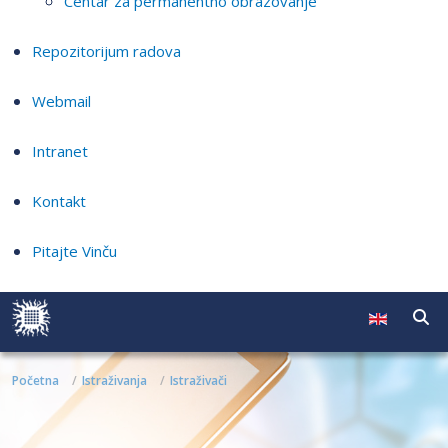
Centar za permanentno obrazovanje
Repozitorijum radova
Webmail
Intranet
Kontakt
Pitajte Vinču
Početna
Istraživanja
Istraživači