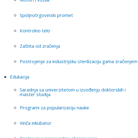
Spoljnotrgovinski promet
Kontrolno telo
Zaštita od zračenja
Postrojenje za industrijsku sterilizaciju gama zračenjem
Edukacija
Saradnja sa univerzitetom u izvođenju doktorskih i
master studija
Programi za popularizaciju nauke
Vinča inkubator