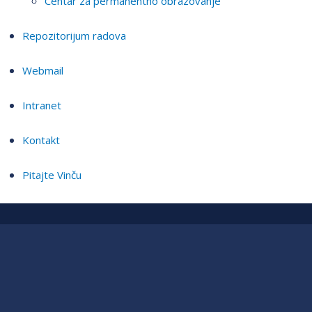
Centar za permanentno obrazovanje
Repozitorijum radova
Webmail
Intranet
Kontakt
Pitajte Vinču