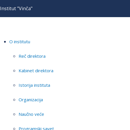
Institut "Vinča"
O institutu
Reč direktora
Kabinet direktora
Istorija instituta
Organizacija
Naučno veće
Programski savet