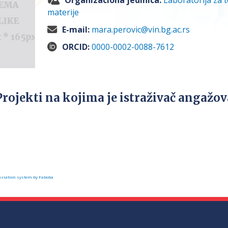
Organizaciona jedinica:
Laboratorija za t
materije
E-mail:
mara.perovic@vin.bg.ac.rs
ORCID:
0000-0002-0088-7612
Projekti na kojima je istraživač angažo
slation system by Faboba