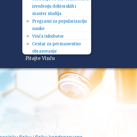
izvođenju doktorskih i
master studija
Programi za popularizaciju
nauke
Vinča inkubator
Centar za permanentno
obrazovanje
Pitajte Vinču