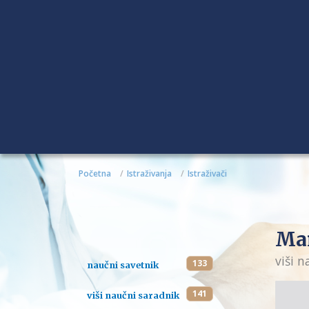
Početna
Istraživanja
Istraživači
Mar
viši 
133
naučni savetnik
141
viši naučni saradnik