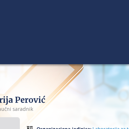
ija Perović
naučni saradnik