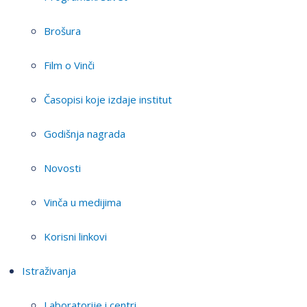
Brošura
Film o Vinči
Časopisi koje izdaje institut
Godišnja nagrada
Novosti
Vinča u medijima
Korisni linkovi
Istraživanja
Laboratorije i centri