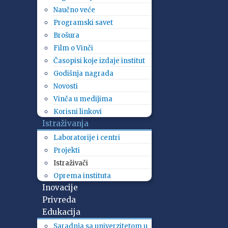
Naučno veće
Programski savet
Brošura
Film o Vinči
Časopisi koje izdaje institut
Godišnja nagrada
Novosti
Vinča u medijima
Korisni linkovi
Istraživanja
Laboratorije i centri
Projekti
Istraživači
Oprema instituta
Inovacije
Privreda
Edukacija
Saradnja sa univerzitetom u