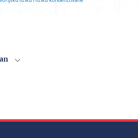
eorijsku fiziku i fiziku kondenzovane
van