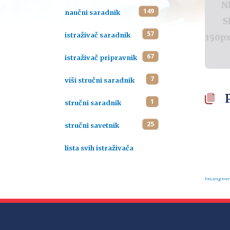
149
naučni saradnik
57
istraživač saradnik
67
istraživač pripravnik
7
viši stručni saradnik
1
stručni saradnik
25
stručni savetnik
lista svih istraživača
FaLang tran