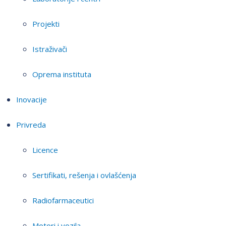
Projekti
Istraživači
Oprema instituta
Inovacije
Privreda
Licence
Sertifikati, rešenja i ovlašćenja
Radiofarmaceutici
Motori i vozila