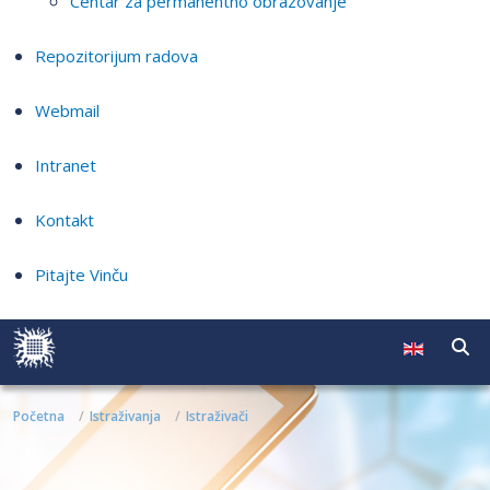
Centar za permanentno obrazovanje
Repozitorijum radova
Webmail
Intranet
Kontakt
Pitajte Vinču
Početna
Istraživanja
Istraživači