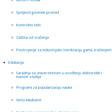
Spoljnotrgovinski promet
Kontrolno telo
Zaštita od zračenja
Postrojenje za industrijsku sterilizaciju gama zračenjem
Edukacija
Saradnja sa univerzitetom u izvođenju doktorskih i
master studija
Programi za popularizaciju nauke
Vinča inkubator