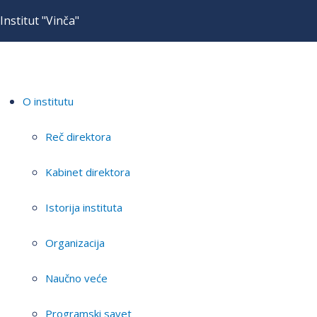
Institut "Vinča"
O institutu
Reč direktora
Kabinet direktora
Istorija instituta
Organizacija
Naučno veće
Programski savet