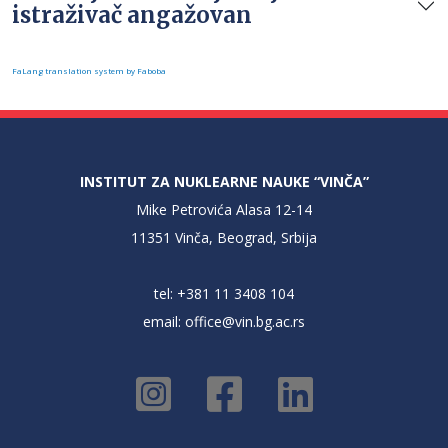
istraživač angažovan
FaLang translation system by Faboba
INSTITUT ZA NUKLEARNE NAUKE “VINČA”
Mike Petrovića Alasa 12-14
11351 Vinča, Beograd, Srbija
tel: +381 11 3408 104
email:
office@vin.bg.ac.rs