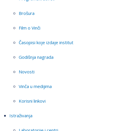
Brošura
Film o Vinči
Časopisi koje izdaje institut
Godišnja nagrada
Novosti
Vinča u medijima
Korisni linkovi
Istraživanja
Laboratorije i centri