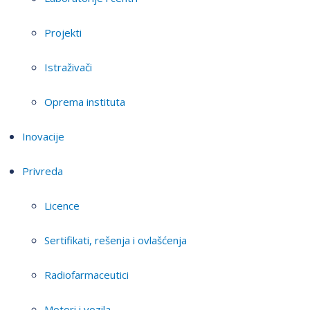
Projekti
Istraživači
Oprema instituta
Inovacije
Privreda
Licence
Sertifikati, rešenja i ovlašćenja
Radiofarmaceutici
Motori i vozila