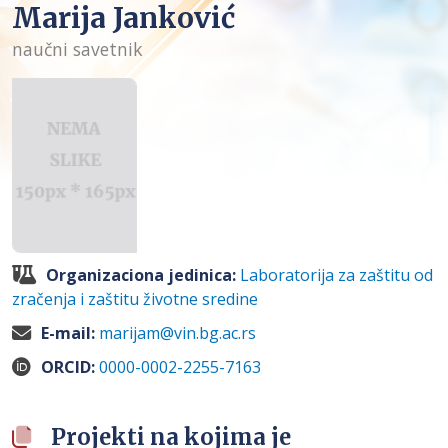
Marija Janković
naučni savetnik
Organizaciona jedinica:
Laboratorija za zaštitu od
zračenja i zaštitu životne sredine
E-mail:
marijam@vin.bg.ac.rs
ORCID:
0000-0002-2255-7163
Projekti na kojima je