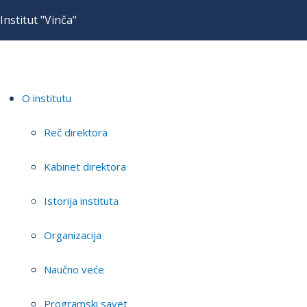
Institut "Vinča"
O institutu
Reč direktora
Kabinet direktora
Istorija instituta
Organizacija
Naučno veće
Programski savet