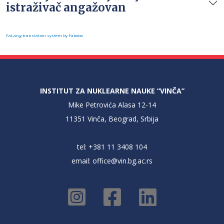
istraživač angažovan
FaLang translation system by Faboba
INSTITUT ZA NUKLEARNE NAUKE “VINČA”
Mike Petrovića Alasa 12-14
11351 Vinča, Beograd, Srbija
tel: +381 11 3408 104
email:
office@vin.bg.ac.rs