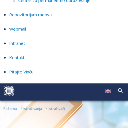
Centar za permanentno obrazovanje
Repozitorijum radova
Webmail
Intranet
Kontakt
Pitajte Vinču
Početna
Istraživanja
Istraživači