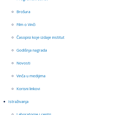
Brošura
Film o Vinči
Časopisi koje izdaje institut
Godišnja nagrada
Novosti
Vinča u medijima
Korisni linkovi
Istraživanja
Laboratorije i centri