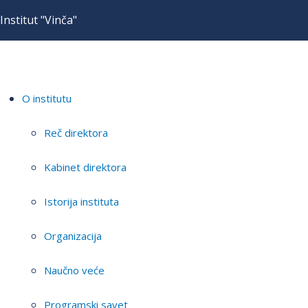
Institut "Vinča"
O institutu
Reč direktora
Kabinet direktora
Istorija instituta
Organizacija
Naučno veće
Programski savet