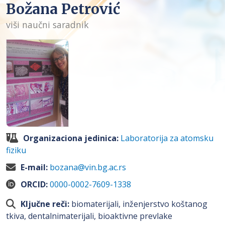
Božana Petrović
viši naučni saradnik
Organizaciona jedinica:
Laboratorija za atomsku
fiziku
E-mail:
bozana@vin.bg.ac.rs
ORCID:
0000-0002-7609-1338
Ključne reči:
biomaterijali, inženjerstvo koštanog
tkiva, dentalnimaterijali, bioaktivne prevlake