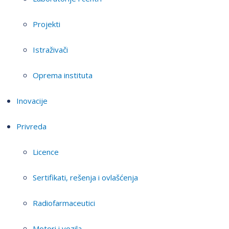
Projekti
Istraživači
Oprema instituta
Inovacije
Privreda
Licence
Sertifikati, rešenja i ovlašćenja
Radiofarmaceutici
Motori i vozila