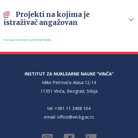
Projekti na kojima je
istraživač angažovan
FaLang translation system by Faboba
INSTITUT ZA NUKLEARNE NAUKE “VINČA”
Mike Petrovića Alasa 12-14
11351 Vinča, Beograd, Srbija
tel: +381 11 3408 104
email:
office@vin.bg.ac.rs