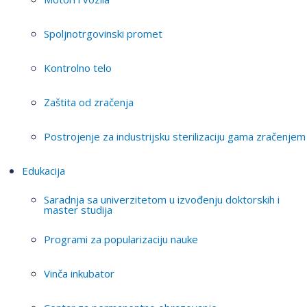
Spoljnotrgovinski promet
Kontrolno telo
Zaštita od zračenja
Postrojenje za industrijsku sterilizaciju gama zračenjem
Edukacija
Saradnja sa univerzitetom u izvođenju doktorskih i
master studija
Programi za popularizaciju nauke
Vinča inkubator