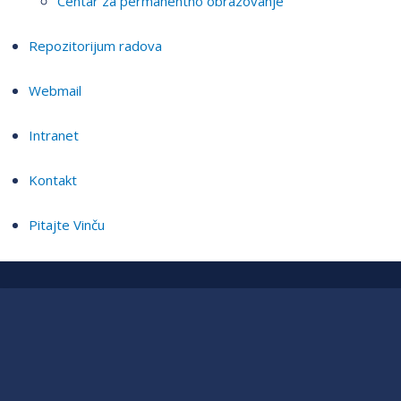
Centar za permanentno obrazovanje
Repozitorijum radova
Webmail
Intranet
Kontakt
Pitajte Vinču