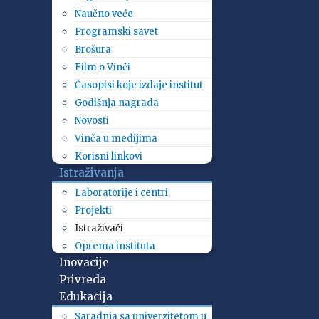
Naučno veće
Programski savet
Brošura
Film o Vinči
Časopisi koje izdaje institut
Godišnja nagrada
Novosti
Vinča u medijima
Korisni linkovi
Istraživanja
Laboratorije i centri
Projekti
Istraživači
Oprema instituta
Inovacije
Privreda
Edukacija
Saradnja sa univerzitetom u