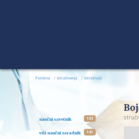
Početna
Istraživanja
Istraživači
Boj
struč
133
naučni savetnik
141
viši naučni saradnik