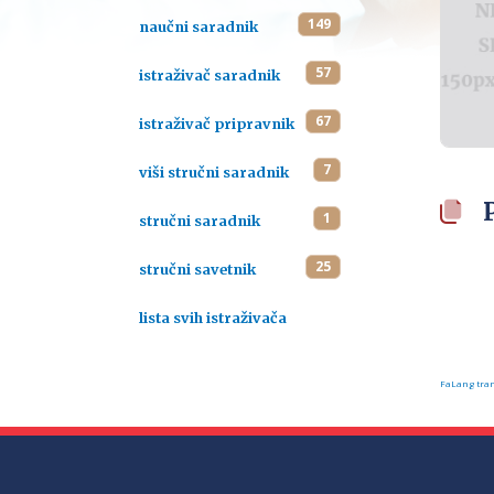
149
naučni saradnik
57
istraživač saradnik
67
istraživač pripravnik
7
viši stručni saradnik
1
stručni saradnik
25
stručni savetnik
lista svih istraživača
FaLang tran