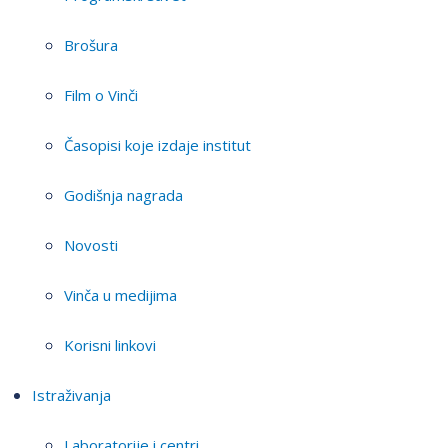
Brošura
Film o Vinči
Časopisi koje izdaje institut
Godišnja nagrada
Novosti
Vinča u medijima
Korisni linkovi
Istraživanja
Laboratorije i centri