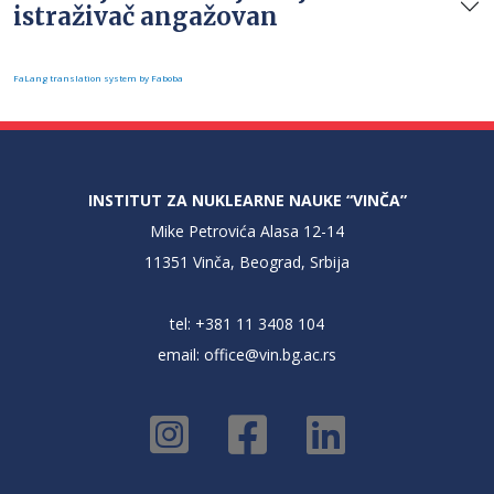
istraživač angažovan
FaLang translation system by Faboba
INSTITUT ZA NUKLEARNE NAUKE “VINČA”
Mike Petrovića Alasa 12-14
11351 Vinča, Beograd, Srbija
tel: +381 11 3408 104
email:
office@vin.bg.ac.rs