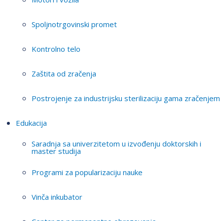
Spoljnotrgovinski promet
Kontrolno telo
Zaštita od zračenja
Postrojenje za industrijsku sterilizaciju gama zračenjem
Edukacija
Saradnja sa univerzitetom u izvođenju doktorskih i
master studija
Programi za popularizaciju nauke
Vinča inkubator