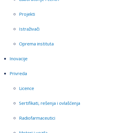
Projekti
Istraživači
Oprema instituta
Inovacije
Privreda
Licence
Sertifikati, rešenja i ovlašćenja
Radiofarmaceutici
Motori i vozila