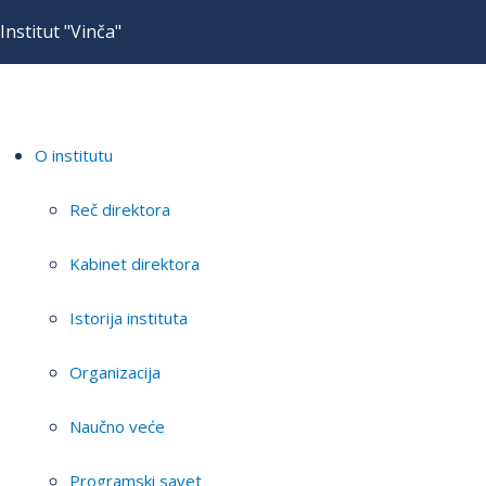
Institut "Vinča"
O institutu
Reč direktora
Kabinet direktora
Istorija instituta
Organizacija
Naučno veće
Programski savet