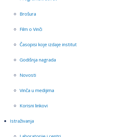
Brošura
Film o Vinči
Časopisi koje izdaje institut
Godišnja nagrada
Novosti
Vinča u medijima
Korisni linkovi
Istraživanja
Laboratorije i centri