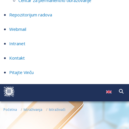
Centar za permanentno obrazovanje
Repozitorijum radova
Webmail
Intranet
Kontakt
Pitajte Vinču
Početna
Istraživanja
Istraživači