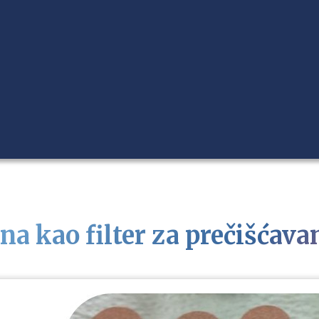
ina kao filter za prečišćav