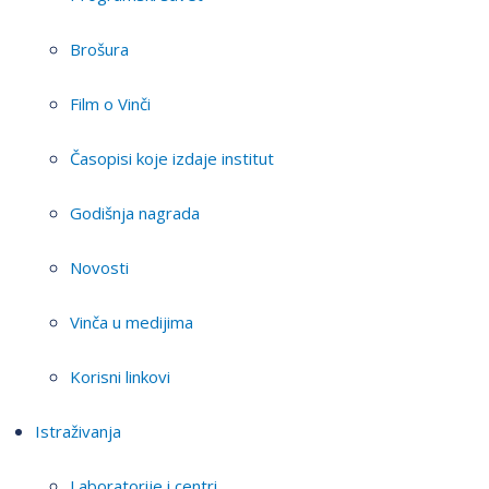
Brošura
Film o Vinči
Časopisi koje izdaje institut
Godišnja nagrada
Novosti
Vinča u medijima
Korisni linkovi
Istraživanja
Laboratorije i centri