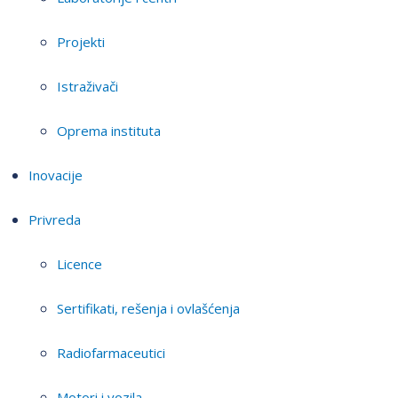
Projekti
Istraživači
Oprema instituta
Inovacije
Privreda
Licence
Sertifikati, rešenja i ovlašćenja
Radiofarmaceutici
Motori i vozila