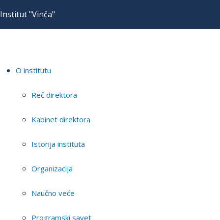
Institut "Vinča"
O institutu
Reč direktora
Kabinet direktora
Istorija instituta
Organizacija
Naučno veće
Programski savet