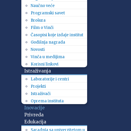
Naučno veće
Programski savet
Brošura
Film o Vinči
Časopisi koje izdaje institut
Godišnja nagrada
Novosti
Vinča u medijima
Korisni linkovi
Istraživanja
Laboratorije i centri
Projekti
Istraživači
Oprema instituta
Inovacije
Privreda
Edukacija
Saradnja sa univerzitetom u