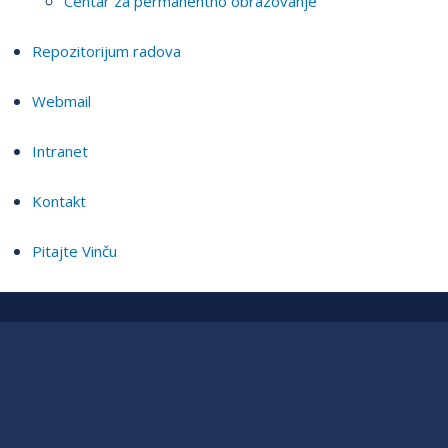
Centar za permanentno obrazovanje
Repozitorijum radova
Webmail
Intranet
Kontakt
Pitajte Vinču