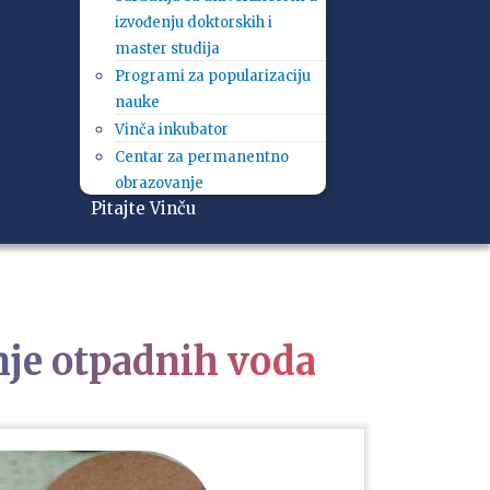
izvođenju doktorskih i
master studija
Programi za popularizaciju
nauke
Vinča inkubator
Centar za permanentno
obrazovanje
Pitajte Vinču
anje otpadnih voda