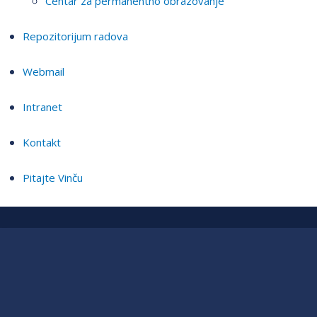
Centar za permanentno obrazovanje
Repozitorijum radova
Webmail
Intranet
Kontakt
Pitajte Vinču