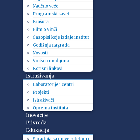
Naučno veće
Programski savet
Brošura
Film o Vinči
Časopisi koje izdaje institut
Godišnja nagrada
Novosti
Vinča u medijima
Korisni linkovi
Istraživanja
Laboratorije i centri
Projekti
Istraživači
Oprema instituta
Inovacije
Privreda
Edukacija
Saradnja sa univerzitetom u