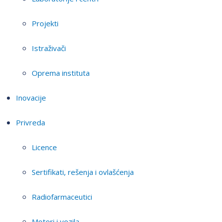
Projekti
Istraživači
Oprema instituta
Inovacije
Privreda
Licence
Sertifikati, rešenja i ovlašćenja
Radiofarmaceutici
Motori i vozila