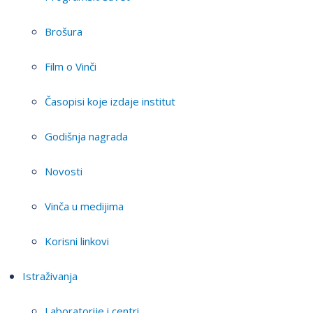
Brošura
Film o Vinči
Časopisi koje izdaje institut
Godišnja nagrada
Novosti
Vinča u medijima
Korisni linkovi
Istraživanja
Laboratorije i centri