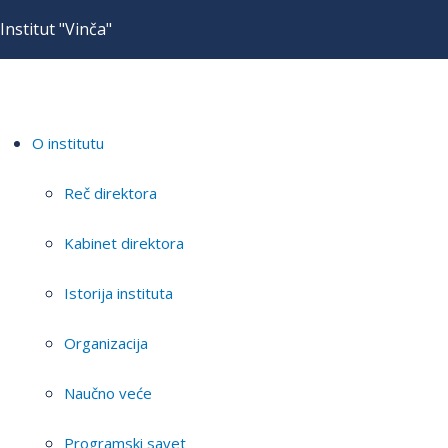
Institut "Vinča"
O institutu
Reč direktora
Kabinet direktora
Istorija instituta
Organizacija
Naučno veće
Programski savet