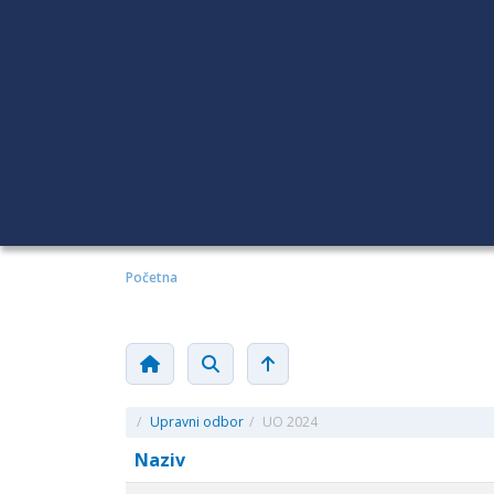
Početna
/
Upravni odbor
/
UO 2024
Naziv