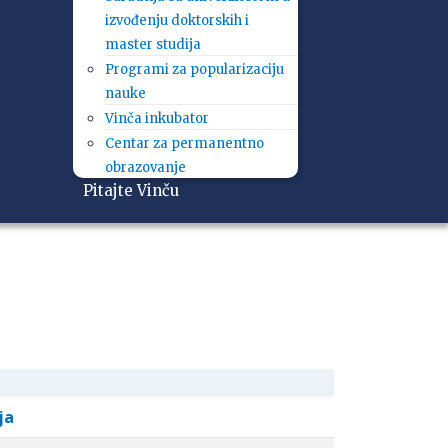
izvođenju doktorskih i
master studija
Programi za popularizaciju
nauke
Vinča inkubator
Centar za permanentno
obrazovanje
Pitajte Vinču
ja