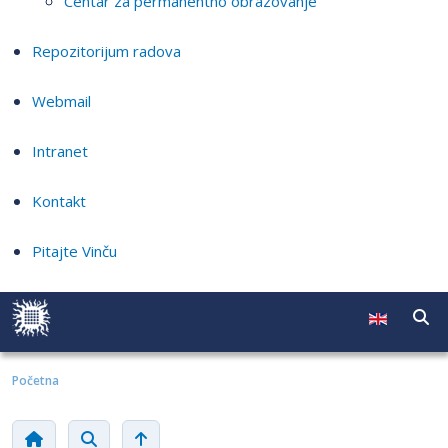
Centar za permanentno obrazovanje
Repozitorijum radova
Webmail
Intranet
Kontakt
Pitajte Vinču
Početna