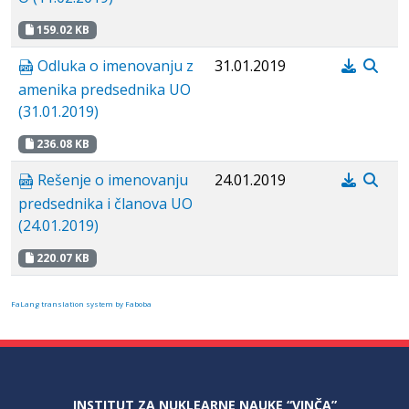
159.02 KB
Odluka o imenovanju z
31.01.2019
amenika predsednika UO
(31.01.2019)
236.08 KB
Rešenje o imenovanju
24.01.2019
predsednika i članova UO
(24.01.2019)
220.07 KB
FaLang translation system by Faboba
INSTITUT ZA NUKLEARNE NAUKE “VINČA”