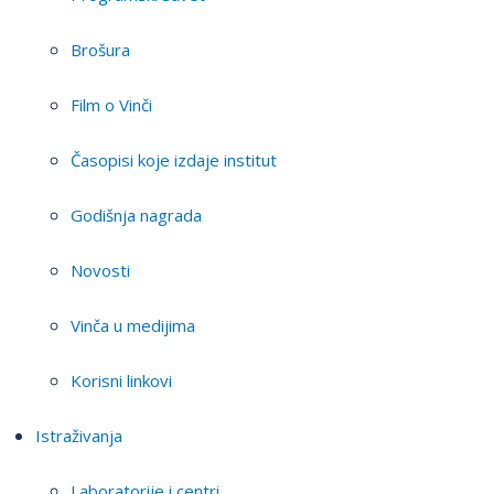
Brošura
Film o Vinči
Časopisi koje izdaje institut
Godišnja nagrada
Novosti
Vinča u medijima
Korisni linkovi
Istraživanja
Laboratorije i centri