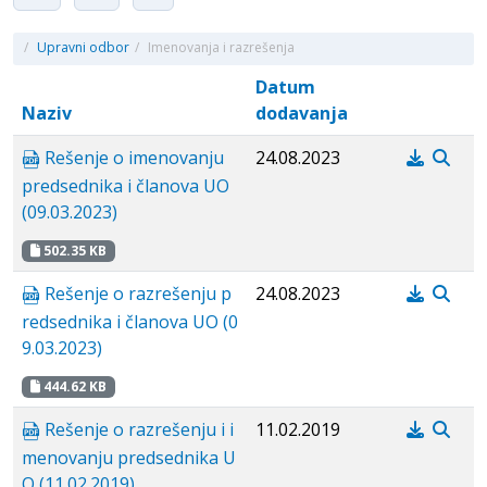
/
Upravni odbor
/
Imenovanja i razrešenja
Datum
Naziv
dodavanja
Rešenje o imenovanju
24.08.2023
predsednika i članova UO
(09.03.2023)
502.35 KB
Rešenje o razrešenju p
24.08.2023
redsednika i članova UO (0
9.03.2023)
444.62 KB
Rešenje o razrešenju i i
11.02.2019
menovanju predsednika U
O (11.02.2019)