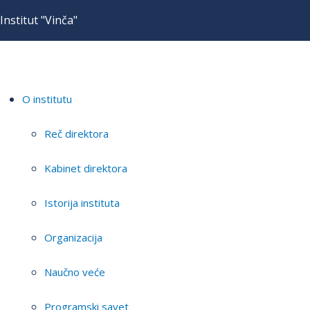
Institut "Vinča"
O institutu
Reč direktora
Kabinet direktora
Istorija instituta
Organizacija
Naučno veće
Programski savet