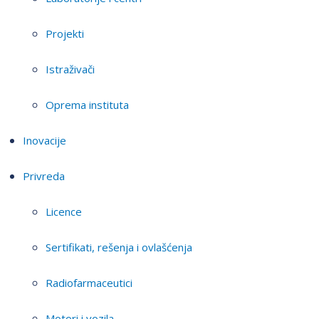
Projekti
Istraživači
Oprema instituta
Inovacije
Privreda
Licence
Sertifikati, rešenja i ovlašćenja
Radiofarmaceutici
Motori i vozila