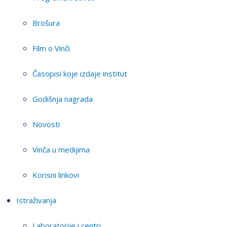
Brošura
Film o Vinči
Časopisi koje izdaje institut
Godišnja nagrada
Novosti
Vinča u medijima
Korisni linkovi
Istraživanja
Laboratorije i centri