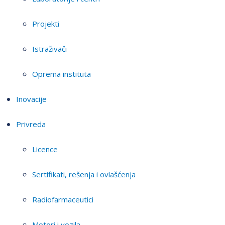
Projekti
Istraživači
Oprema instituta
Inovacije
Privreda
Licence
Sertifikati, rešenja i ovlašćenja
Radiofarmaceutici
Motori i vozila