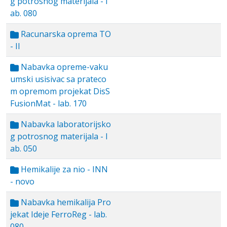
g potrosnog materijala - l
ab. 080
Racunarska oprema TO
- II
Nabavka opreme-vaku
umski usisivac sa prateco
m opremom projekat DisS
FusionMat - lab. 170
Nabavka laboratorijsko
g potrosnog materijala - l
ab. 050
Hemikalije za nio - INN
- novo
Nabavka hemikalija Pro
jekat Ideje FerroReg - lab.
080