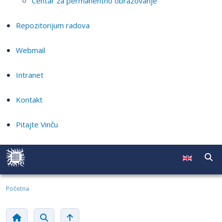
Centar za permanentno obrazovanje
Repozitorijum radova
Webmail
Intranet
Kontakt
Pitajte Vinču
Početna