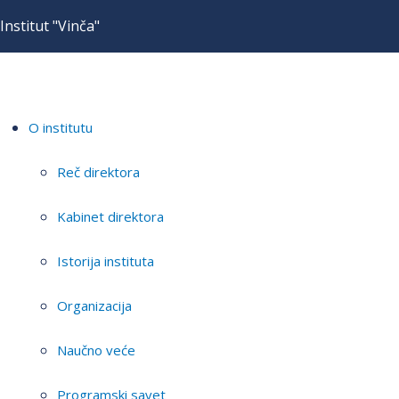
Institut "Vinča"
O institutu
Reč direktora
Kabinet direktora
Istorija instituta
Organizacija
Naučno veće
Programski savet