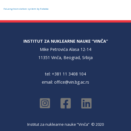
FaLang translation system by Faboba
INSTITUT ZA NUKLEARNE NAUKE “VINČA”
Mike Petrovića Alasa 12-14
11351 Vinča, Beograd, Srbija
tel: +381 11 3408 104
email:
office@vin.bg.ac.rs
Institut za nuklearne nauke ”Vinča” © 2020