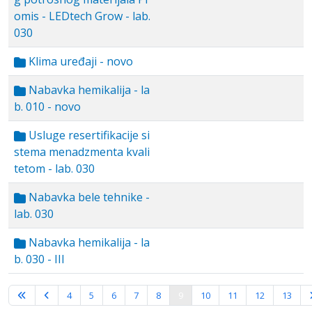
omis - LEDtech Grow - lab.
030
Klima uređaji - novo
Nabavka hemikalija - la
b. 010 - novo
Usluge resertifikacije si
stema menadzmenta kvali
tetom - lab. 030
Nabavka bele tehnike -
lab. 030
Nabavka hemikalija - la
b. 030 - III
Strana 9 od 16
4
5
6
7
8
9
10
11
12
13