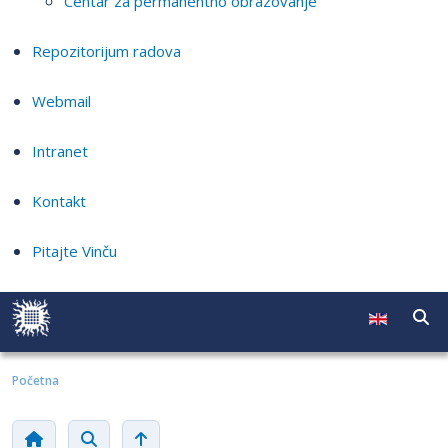
Centar za permanentno obrazovanje
Repozitorijum radova
Webmail
Intranet
Kontakt
Pitajte Vinču
Početna