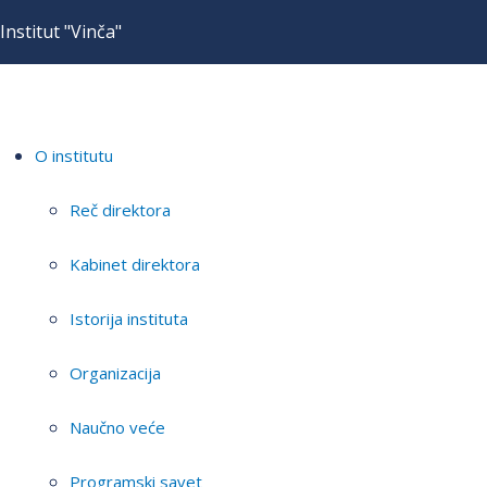
Institut "Vinča"
O institutu
Reč direktora
Kabinet direktora
Istorija instituta
Organizacija
Naučno veće
Programski savet