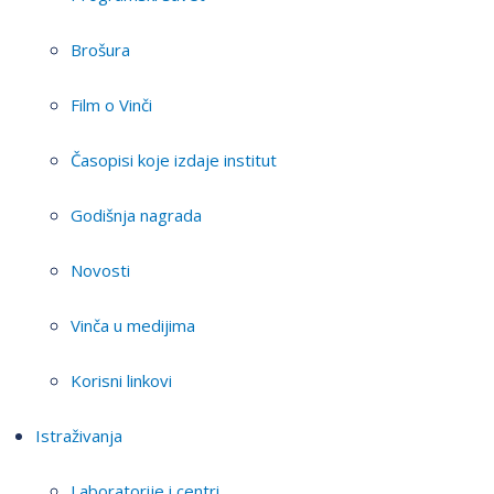
Brošura
Film o Vinči
Časopisi koje izdaje institut
Godišnja nagrada
Novosti
Vinča u medijima
Korisni linkovi
Istraživanja
Laboratorije i centri