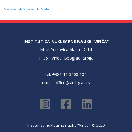
FaLang translation system by Faboba
INSTITUT ZA NUKLEARNE NAUKE “VINČA”
Mike Petrovića Alasa 12-14
11351 Vinča, Beograd, Srbija
tel: +381 11 3408 104
email:
office@vin.bg.ac.rs
Institut za nuklearne nauke ”Vinča” © 2020