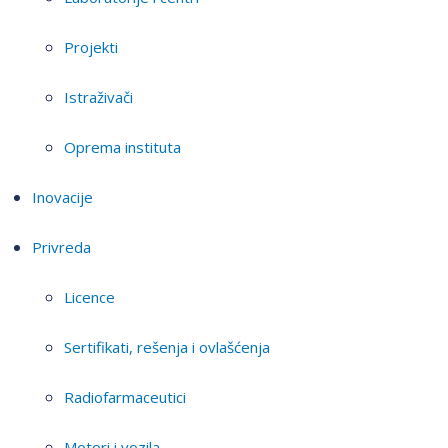
Projekti
Istraživači
Oprema instituta
Inovacije
Privreda
Licence
Sertifikati, rešenja i ovlašćenja
Radiofarmaceutici
Motori i vozila