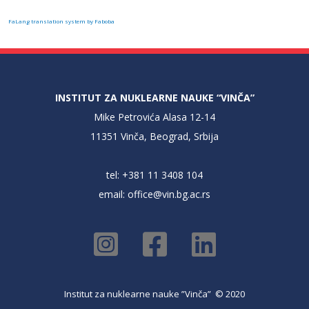
FaLang translation system by Faboba
INSTITUT ZA NUKLEARNE NAUKE “VINČA”
Mike Petrovića Alasa 12-14
11351 Vinča, Beograd, Srbija
tel: +381 11 3408 104
email:
office@vin.bg.ac.rs
Institut za nuklearne nauke ”Vinča” © 2020