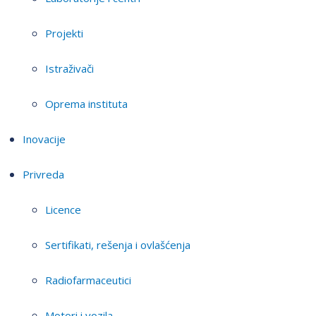
Projekti
Istraživači
Oprema instituta
Inovacije
Privreda
Licence
Sertifikati, rešenja i ovlašćenja
Radiofarmaceutici
Motori i vozila