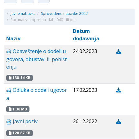
/
Javne nabavke
/
Sprovedene nabavke 2022
/
Racunarska oprema - lab. 040 - III put
Datum
Naziv
dodavanja
Obaveštenje o dodeli u
24.02.2023
govora, obustavi ili poništ
enju
138.14 KB
Odluka o dodeli ugovor
17.02.2023
a
1.38 MB
Javni poziv
26.12.2022
128.67 KB