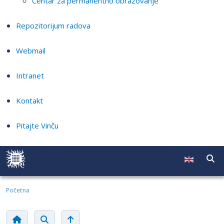
Centar za permanentno obrazovanje
Repozitorijum radova
Webmail
Intranet
Kontakt
Pitajte Vinču
Početna