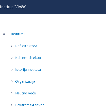
Institut "Vinča"
O institutu
Reč direktora
Kabinet direktora
Istorija instituta
Organizacija
Naučno veće
Programski savet