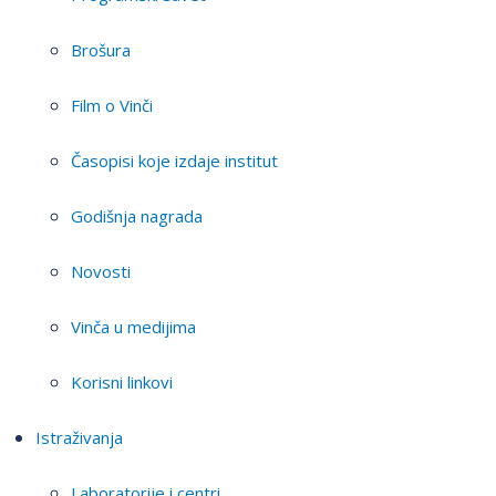
Brošura
Film o Vinči
Časopisi koje izdaje institut
Godišnja nagrada
Novosti
Vinča u medijima
Korisni linkovi
Istraživanja
Laboratorije i centri