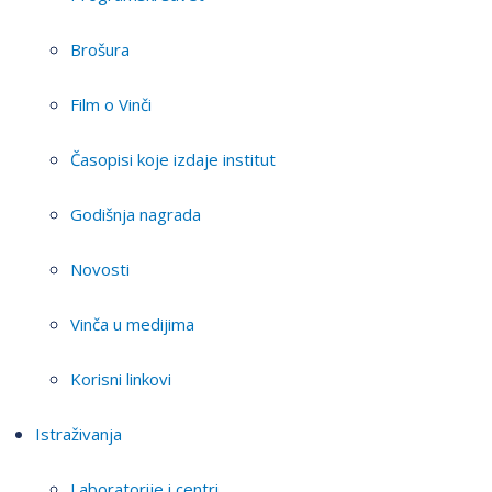
Brošura
Film o Vinči
Časopisi koje izdaje institut
Godišnja nagrada
Novosti
Vinča u medijima
Korisni linkovi
Istraživanja
Laboratorije i centri