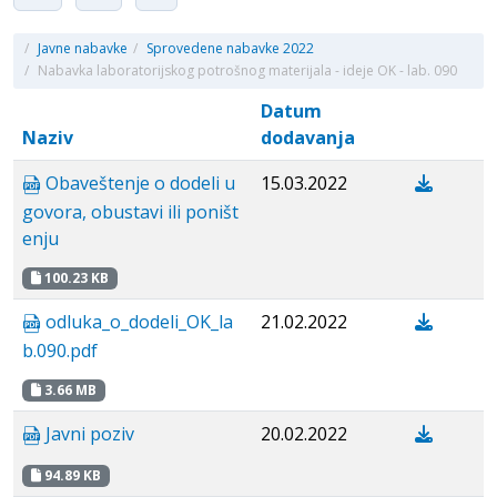
/
Javne nabavke
/
Sprovedene nabavke 2022
/
Nabavka laboratorijskog potrošnog materijala - ideje OK - lab. 090
Datum
Naziv
dodavanja
Obaveštenje o dodeli u
15.03.2022
govora, obustavi ili poništ
enju
100.23 KB
odluka_o_dodeli_OK_la
21.02.2022
b.090.pdf
3.66 MB
Javni poziv
20.02.2022
94.89 KB