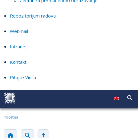
Centar za permanentno obrazovanje
Repozitorijum radova
Webmail
Intranet
Kontakt
Pitajte Vinču
Početna