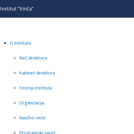
Institut "Vinča"
O institutu
Reč direktora
Kabinet direktora
Istorija instituta
Organizacija
Naučno veće
Programski savet