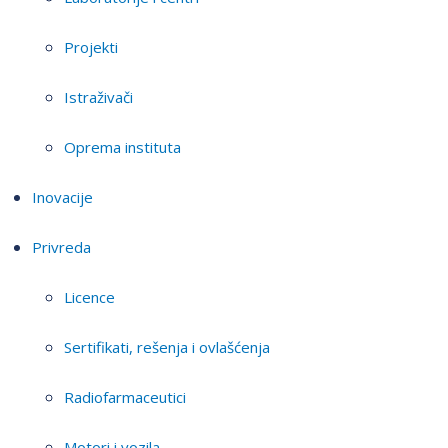
Projekti
Istraživači
Oprema instituta
Inovacije
Privreda
Licence
Sertifikati, rešenja i ovlašćenja
Radiofarmaceutici
Motori i vozila