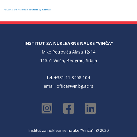
FaLang translation system by Faboba
INSTITUT ZA NUKLEARNE NAUKE “VINČA”
Mike Petrovića Alasa 12-14
11351 Vinča, Beograd, Srbija
tel: +381 11 3408 104
email:
office@vin.bg.ac.rs
Institut za nuklearne nauke ”Vinča” © 2020