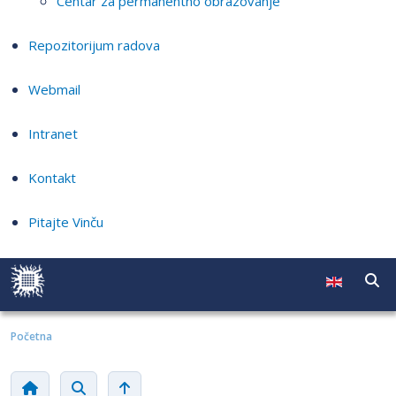
Centar za permanentno obrazovanje
Repozitorijum radova
Webmail
Intranet
Kontakt
Pitajte Vinču
Početna