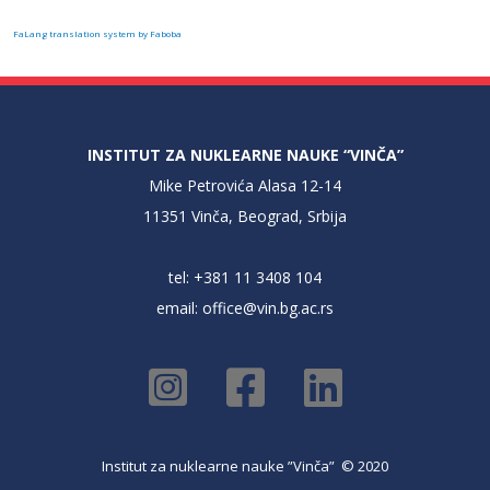
FaLang translation system by Faboba
INSTITUT ZA NUKLEARNE NAUKE “VINČA”
Mike Petrovića Alasa 12-14
11351 Vinča, Beograd, Srbija
tel: +381 11 3408 104
email:
office@vin.bg.ac.rs
Institut za nuklearne nauke ”Vinča” © 2020