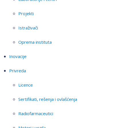
Projekti
Istraživači
Oprema instituta
Inovacije
Privreda
Licence
Sertifikati, rešenja i ovlašćenja
Radiofarmaceutici
Motori i vozila