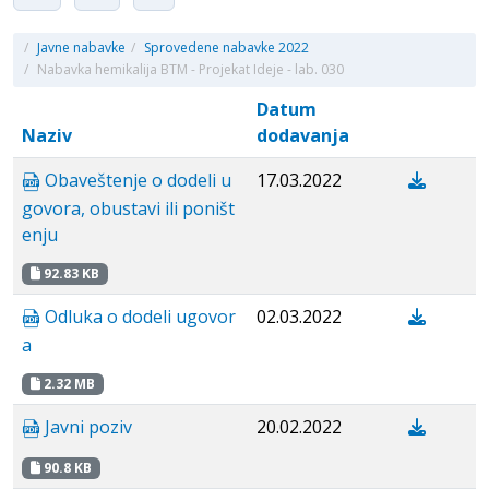
/
Javne nabavke
/
Sprovedene nabavke 2022
/
Nabavka hemikalija BTM - Projekat Ideje - lab. 030
Datum
Naziv
dodavanja
Obaveštenje o dodeli u
17.03.2022
govora, obustavi ili poništ
enju
92.83 KB
Odluka o dodeli ugovor
02.03.2022
a
2.32 MB
Javni poziv
20.02.2022
90.8 KB