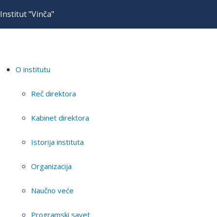
Institut "Vinča"
O institutu
Reč direktora
Kabinet direktora
Istorija instituta
Organizacija
Naučno veće
Programski savet