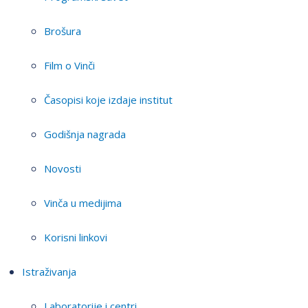
Brošura
Film o Vinči
Časopisi koje izdaje institut
Godišnja nagrada
Novosti
Vinča u medijima
Korisni linkovi
Istraživanja
Laboratorije i centri