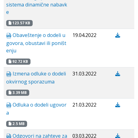
sistema dinamične nabavk
e
123.57 KB
Obaveštenje o dodeli u
19.04.2022
govora, obustavi ili poništ
enju
92.72 KB
Izmena odluke o dodeli
31.03.2022
okvirnog sporazuma
3.39 MB
Odluka o dodeli ugovor
21.03.2022
a
2.5 MB
Odgovori na zahteve za
03.03.2022