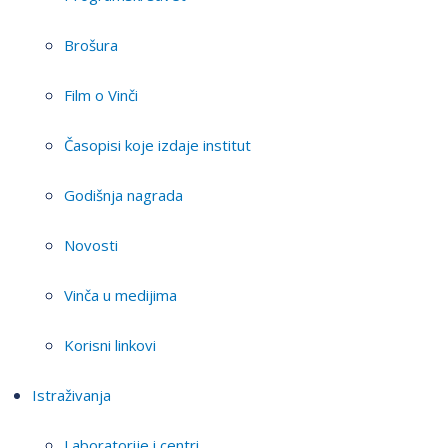
Brošura
Film o Vinči
Časopisi koje izdaje institut
Godišnja nagrada
Novosti
Vinča u medijima
Korisni linkovi
Istraživanja
Laboratorije i centri