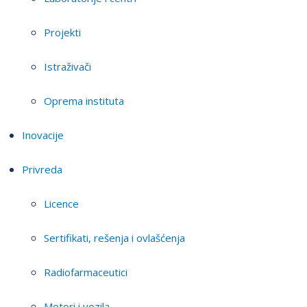
Projekti
Istraživači
Oprema instituta
Inovacije
Privreda
Licence
Sertifikati, rešenja i ovlašćenja
Radiofarmaceutici
Motori i vozila