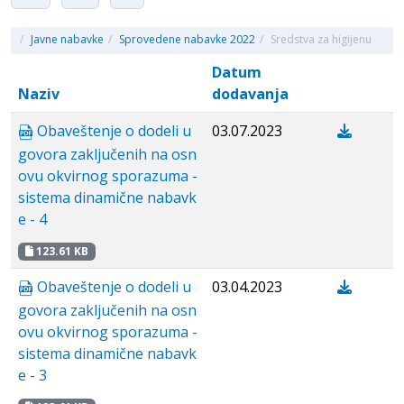
/
Javne nabavke
/
Sprovedene nabavke 2022
/
Sredstva za higijenu
Datum
Naziv
dodavanja
Obaveštenje o dodeli u
03.07.2023
govora zaključenih na osn
ovu okvirnog sporazuma -
sistema dinamične nabavk
e - 4
123.61 KB
Obaveštenje o dodeli u
03.04.2023
govora zaključenih na osn
ovu okvirnog sporazuma -
sistema dinamične nabavk
e - 3