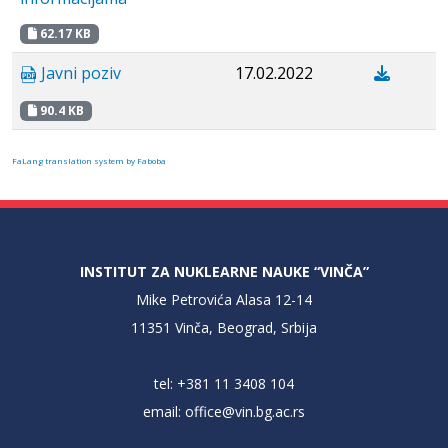
62.17 KB
Javni poziv
17.02.2022
90.4 KB
FaLang translation system by Faboba
INSTITUT ZA NUKLEARNE NAUKE “VINČA”
Mike Petrovića Alasa 12-14
11351 Vinča, Beograd, Srbija
tel: +381 11 3408 104
email:
office@vin.bg.ac.rs