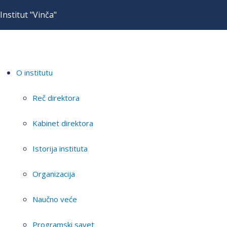
Institut "Vinča"
O institutu
Reč direktora
Kabinet direktora
Istorija instituta
Organizacija
Naučno veće
Programski savet