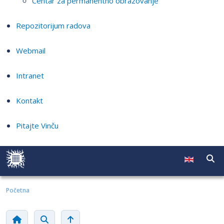
Centar za permanentno obrazovanje
Repozitorijum radova
Webmail
Intranet
Kontakt
Pitajte Vinču
Početna