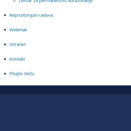
Centar za permanentno obrazovanje
Repozitorijum radova
Webmail
Intranet
Kontakt
Pitajte Vinču