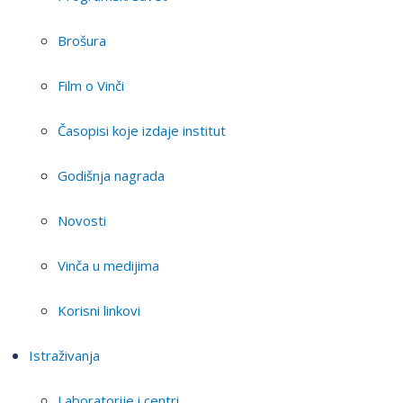
Brošura
Film o Vinči
Časopisi koje izdaje institut
Godišnja nagrada
Novosti
Vinča u medijima
Korisni linkovi
Istraživanja
Laboratorije i centri