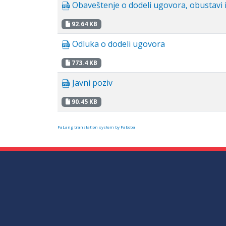
Obaveštenje o dodeli ugovora, obustavi i
92.64 KB
Odluka o dodeli ugovora
773.4 KB
Javni poziv
90.45 KB
FaLang translation system by Faboba