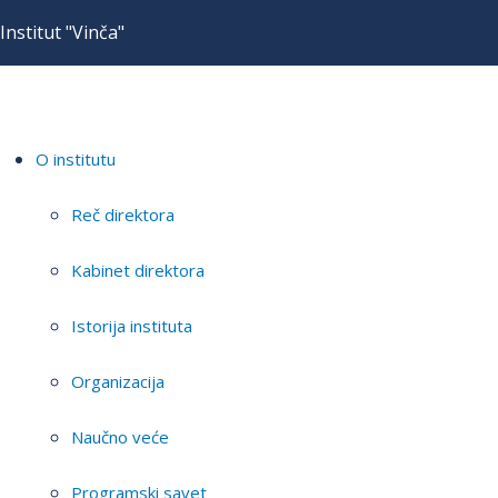
Institut "Vinča"
O institutu
Reč direktora
Kabinet direktora
Istorija instituta
Organizacija
Naučno veće
Programski savet