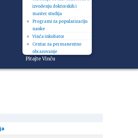
izvođenju doktorskih i
master studija
Programi za popularizaciju
nauke
Vinča inkubator
Centar za permanentno
obrazovanje
Pitajte Vinču
ja