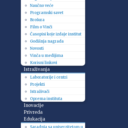
Naučno veće
Programski savet
Brošura
Film o Vinči
Časopisi koje izdaje institut
Godišnja nagrada
Novosti
Vinča u medijima
Korisni linkovi
Istraživanja
Laboratorije i centri
Projekti
Istraživači
Oprema instituta
Inovacije
Privreda
Edukacija
Saradnja sa univerzitetom u