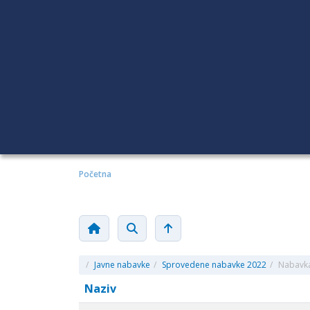
Početna
/
Javne nabavke
/
Sprovedene nabavke 2022
/
Nabavka
Naziv