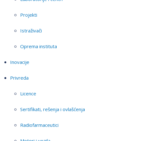
Projekti
Istraživači
Oprema instituta
Inovacije
Privreda
Licence
Sertifikati, rešenja i ovlašćenja
Radiofarmaceutici
Motori i vozila