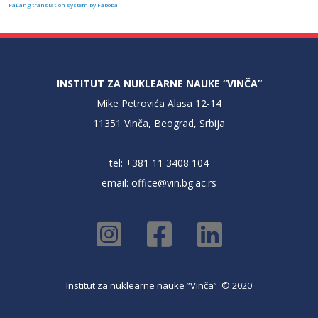
FaLang translation system by Faboba
INSTITUT ZA NUKLEARNE NAUKE “VINČA”
Mike Petrovića Alasa 12-14
11351 Vinča, Beograd, Srbija
tel: +381 11 3408 104
email:
office@vin.bg.ac.rs
Institut za nuklearne nauke ”Vinča” © 2020