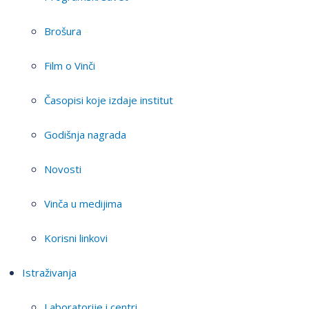
Brošura
Film o Vinči
Časopisi koje izdaje institut
Godišnja nagrada
Novosti
Vinča u medijima
Korisni linkovi
Istraživanja
Laboratorije i centri