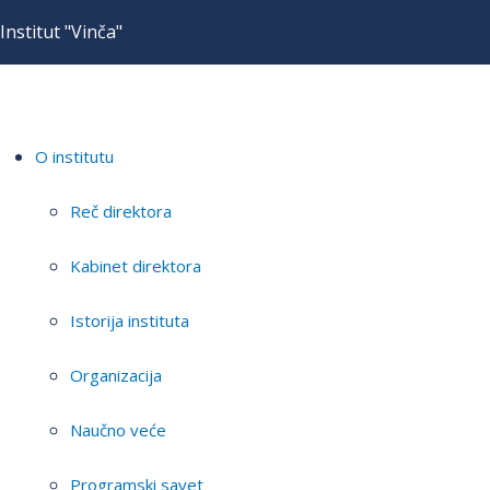
Institut "Vinča"
O institutu
Reč direktora
Kabinet direktora
Istorija instituta
Organizacija
Naučno veće
Programski savet