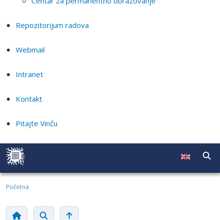
Centar za permanentno obrazovanje
Repozitorijum radova
Webmail
Intranet
Kontakt
Pitajte Vinču
Početna