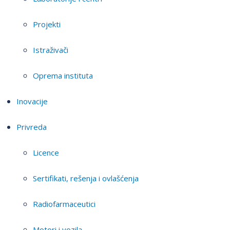
Projekti
Istraživači
Oprema instituta
Inovacije
Privreda
Licence
Sertifikati, rešenja i ovlašćenja
Radiofarmaceutici
Motori i vozila