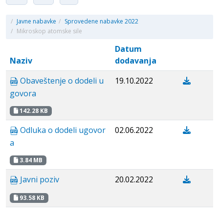
/
Javne nabavke
/
Sprovedene nabavke 2022
/
Mikroskop atomske sile
Datum
Naziv
dodavanja
Obaveštenje o dodeli u
19.10.2022
govora
142.28 KB
Odluka o dodeli ugovor
02.06.2022
a
3.84 MB
Javni poziv
20.02.2022
93.58 KB