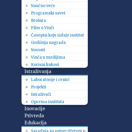
Naučno veće
Programski savet
Brošura
Film o Vinči
Časopisi koje izdaje institut
Godišnja nagrada
Novosti
Vinča u medijima
Korisni linkovi
Istraživanja
Laboratorije i centri
Projekti
Istraživači
Oprema instituta
Inovacije
Privreda
Edukacija
Saradnja sa univerzitetom u