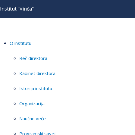
Institut "Vinča"
O institutu
Reč direktora
Kabinet direktora
Istorija instituta
Organizacija
Naučno veće
Programski savet