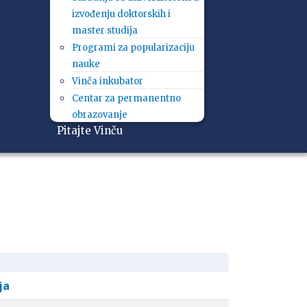
izvođenju doktorskih i
master studija
Programi za popularizaciju
nauke
Vinča inkubator
Centar za permanentno
obrazovanje
Pitajte Vinču
ja