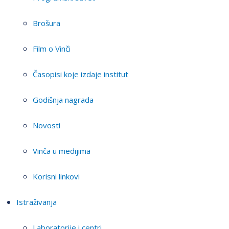
Brošura
Film o Vinči
Časopisi koje izdaje institut
Godišnja nagrada
Novosti
Vinča u medijima
Korisni linkovi
Istraživanja
Laboratorije i centri