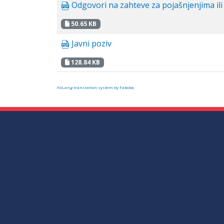
Odgovori na zahteve za pojašnjenjima il
50.65 KB
Javni poziv
128.84 KB
FaLang translation system by Faboba