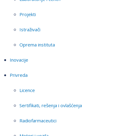
Projekti
Istraživači
Oprema instituta
Inovacije
Privreda
Licence
Sertifikati, rešenja i ovlašćenja
Radiofarmaceutici
Motori i vozila