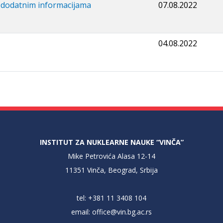
i dodatnim informacijama
07.08.2022
04.08.2022
INSTITUT ZA NUKLEARNE NAUKE “VINČA”
Mike Petrovića Alasa 12-14
11351 Vinča, Beograd, Srbija
tel: +381 11 3408 104
email:
office@vin.bg.ac.rs