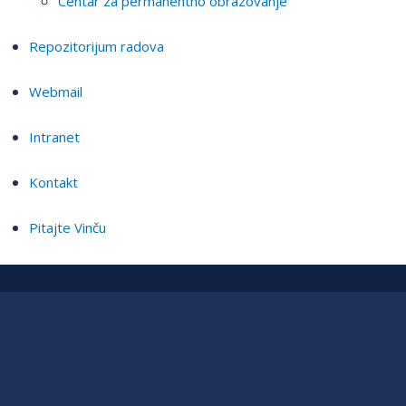
Centar za permanentno obrazovanje
Repozitorijum radova
Webmail
Intranet
Kontakt
Pitajte Vinču