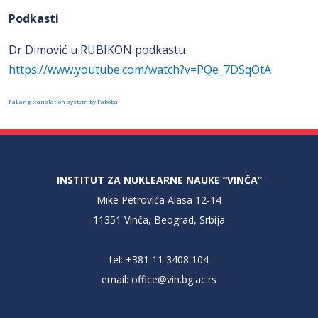
Podkasti
Dr Dimović u RUBIKON podkastu
https://www.youtube.com/watch?v=PQe_7DSqOtA
FaLang translation system by Faboba
INSTITUT ZA NUKLEARNE NAUKE “VINČA”
Mike Petrovića Alasa 12-14
11351 Vinča, Beograd, Srbija
tel: +381 11 3408 104
email:
office@vin.bg.ac.rs