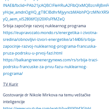
INAE&fbclid=PAb21jcAQBCIFleHRuA2FlbQIxMQBzcnRjBm
yHcjw_amdnOgHQ_gT8ClBdhrMjyyncbMAbhPQrzMNrXR50
yQ_aem_xI52806fOJl20XFsFfMZeQ
Srbija započinje razvoj nuklearnog programa
https://eupravozato.mondo.rs/energetika-i-zivotna-
sredina/obnovljivi-izvori-energetike/a14406/srbija-
zapocinje-razvoj-nuklearnog-programa-francuska-
pruza-podrsku-u-prvoj-fazi.html
https://balkangreenenergynews.com/rs/srbija-trazi-
podrsku-francuske-za-prvu-fazu-nuklearnog-
programa/
TV Kurir
Gostovanje dr Nikole Mirkova na temu veštačke
inteligencije
https://www.youtube.com/watch?v=RXX0hf3GbbI