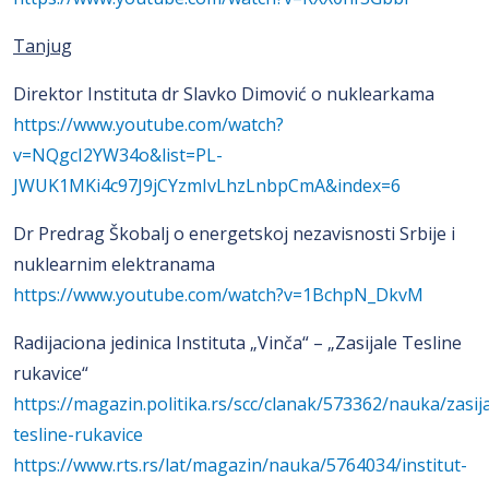
Tanjug
Direktor Instituta dr Slavko Dimović o nuklearkama
https://www.youtube.com/watch?
v=NQgcI2YW34o&list=PL-
JWUK1MKi4c97J9jCYzmIvLhzLnbpCmA&index=6
Dr Predrag Škobalj o energetskoj nezavisnosti Srbije i
nuklearnim elektranama
https://www.youtube.com/watch?v=1BchpN_DkvM
Radijaciona jedinica Instituta „Vinča“ – „Zasijale Tesline
rukavice“
https://magazin.politika.rs/scc/clanak/573362/nauka/zasija
tesline-rukavice
https://www.rts.rs/lat/magazin/nauka/5764034/institut-