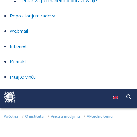
Centar za permanentno obrazovanje
Repozitorijum radova
Webmail
Intranet
Kontakt
Pitajte Vinču
Početna
O institutu
Vinča u medijima
Aktuelne teme