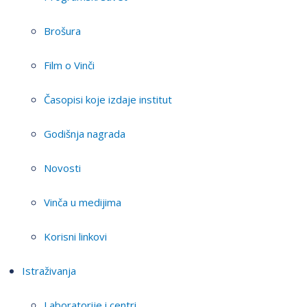
Brošura
Film o Vinči
Časopisi koje izdaje institut
Godišnja nagrada
Novosti
Vinča u medijima
Korisni linkovi
Istraživanja
Laboratorije i centri