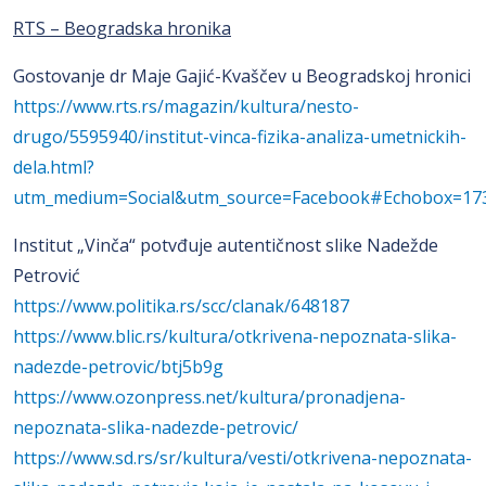
RTS – Beogradska hronika
Gostovanje dr Maje Gajić-Kvaščev u Beogradskoj hronici
https://www.rts.rs/magazin/kultura/nesto-
drugo/5595940/institut-vinca-fizika-analiza-umetnickih-
dela.html?
utm_medium=Social&utm_source=Facebook#Echobox=17
Institut „Vinča“ potvđuje autentičnost slike Nadežde
Petrović
https://www.politika.rs/scc/clanak/648187
https://www.blic.rs/kultura/otkrivena-nepoznata-slika-
nadezde-petrovic/btj5b9g
https://www.ozonpress.net/kultura/pronadjena-
nepoznata-slika-nadezde-petrovic/
https://www.sd.rs/sr/kultura/vesti/otkrivena-nepoznata-