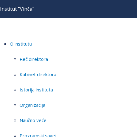
Institut "Vinča"
O institutu
Reč direktora
Kabinet direktora
Istorija instituta
Organizacija
Naučno veće
Programski savet