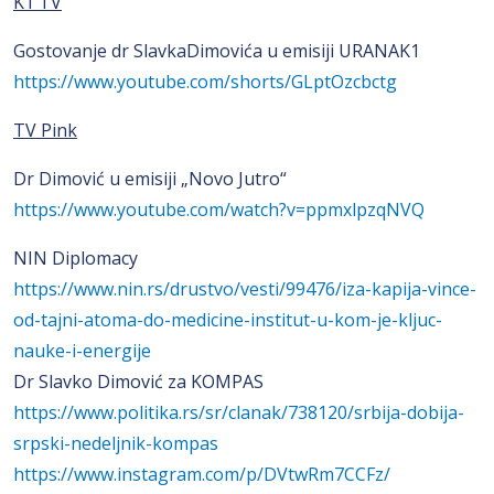
K1 TV
Gostovanje dr SlavkaDimovića u emisiji URANAK1
https://www.youtube.com/shorts/GLptOzcbctg
TV Pink
Dr Dimović u emisiji „Novo Jutro“
https://www.youtube.com/watch?v=ppmxlpzqNVQ
NIN Diplomacy
https://www.nin.rs/drustvo/vesti/99476/iza-kapija-vince-
od-tajni-atoma-do-medicine-institut-u-kom-je-kljuc-
nauke-i-energije
Dr Slavko Dimović za KOMPAS
https://www.politika.rs/sr/clanak/738120/srbija-dobija-
srpski-nedeljnik-kompas
https://www.instagram.com/p/DVtwRm7CCFz/