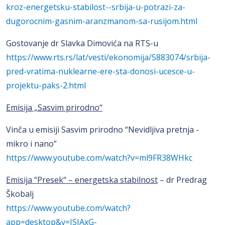
kroz-energetsku-stabilost--srbija-u-potrazi-za-
dugorocnim-gasnim-aranzmanom-sa-rusijom.html
Gostovanje dr Slavka Dimovića na RTS-u
https://www.rts.rs/lat/vesti/ekonomija/5883074/srbija-
pred-vratima-nuklearne-ere-sta-donosi-ucesce-u-
projektu-paks-2.html
Emisija „Sasvim prirodno“
Vinča u emisiji Sasvim prirodno “Nevidljiva pretnja -
mikro i nano”
https://www.youtube.com/watch?v=ml9FR38WHkc
Emisija “Presek“ – energetska stabilnost
– dr Predrag
Škobalj
https://www.youtube.com/watch?
app=desktop&v=JSJAxG-