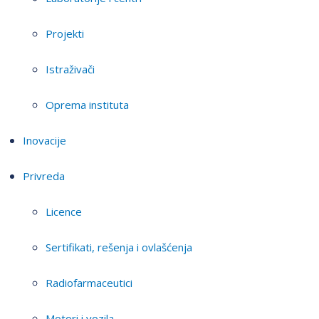
Projekti
Istraživači
Oprema instituta
Inovacije
Privreda
Licence
Sertifikati, rešenja i ovlašćenja
Radiofarmaceutici
Motori i vozila