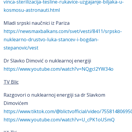
vinca-sterilizacija-tesline-rukavice-uzgajanje-biljaka-u-
kosmosu-astronauti.html
Mladi srpski naučnici iz Pariza
https://newsmaxbalkans.com/svet/vesti/8411/srpsko-
nuklearno-drustvo-luka-stancev-i-bogdan-
stepanovic/vest
Dr Slavko Dimović o nuklearnoj energiji
https://www.youtube.com/watch?v=NQgcI2YW34o
TV Blic
Razgovori o nuklearnoj energiji sa dr Slavkom
Dimovićem
https://www.tiktok.com/@blictvofficial/video/7558148069
https://www.youtube.com/watch?v=U_cPK1oUSmQ