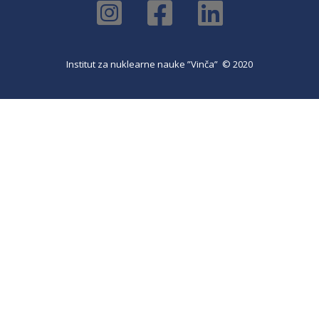
Institut za nuklearne nauke ”Vinča” © 2020