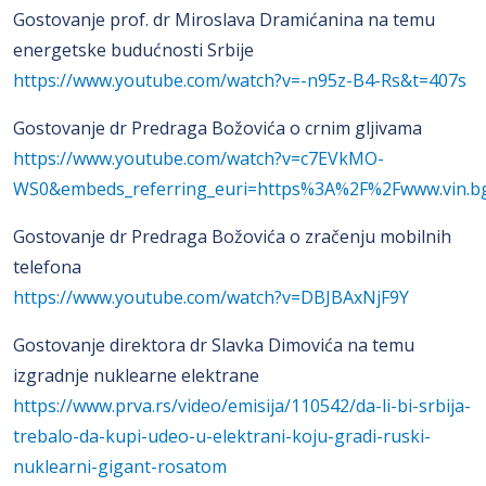
Gostovanje prof. dr Miroslava Dramićanina na temu
energetske budućnosti Srbije
https://www.youtube.com/watch?v=-n95z-B4-Rs&t=407s
Gostovanje dr Predraga Božovića o crnim gljivama
https://www.youtube.com/watch?v=c7EVkMO-
WS0&embeds_referring_euri=https%3A%2F%2Fwww.vin.b
Gostovanje dr Predraga Božovića o zračenju mobilnih
telefona
https://www.youtube.com/watch?v=DBJBAxNjF9Y
Gostovanje direktora dr Slavka Dimovića na temu
izgradnje nuklearne elektrane
https://www.prva.rs/video/emisija/110542/da-li-bi-srbija-
trebalo-da-kupi-udeo-u-elektrani-koju-gradi-ruski-
nuklearni-gigant-rosatom