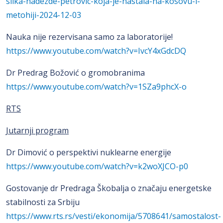
slika-nadezde-petrovic-koja-je-nastala-na-kosovu-i-
metohiji-2024-12-03
Nauka nije rezervisana samo za laboratorije!
https://www.youtube.com/watch?v=IvcY4xGdcDQ
Dr Predrag Božović o gromobranima
https://www.youtube.com/watch?v=1SZa9phcX-o
RTS
Jutarnji program
Dr Dimović o perspektivi nuklearne energije
https://www.youtube.com/watch?v=k2woXJCO-p0
Gostovanje dr Predraga Škobalja o značaju energetske
stabilnosti za Srbiju
https://www.rts.rs/vesti/ekonomija/5708641/samostalost-