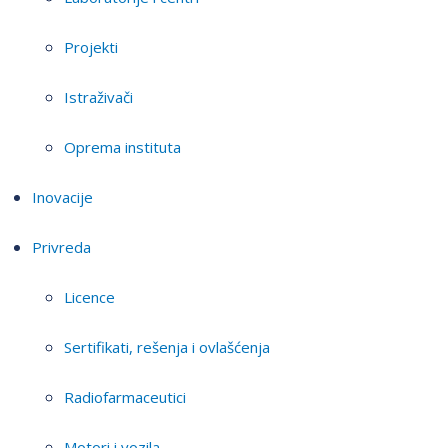
Projekti
Istraživači
Oprema instituta
Inovacije
Privreda
Licence
Sertifikati, rešenja i ovlašćenja
Radiofarmaceutici
Motori i vozila