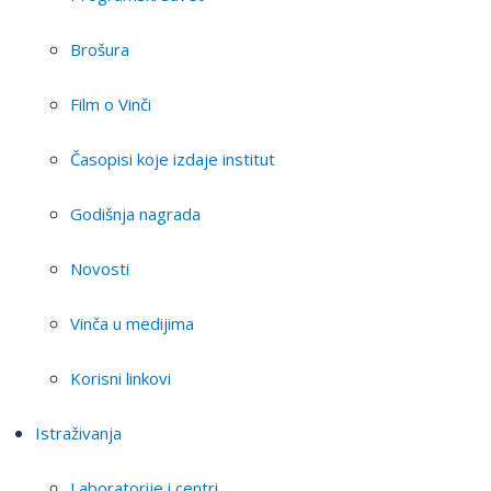
Brošura
Film o Vinči
Časopisi koje izdaje institut
Godišnja nagrada
Novosti
Vinča u medijima
Korisni linkovi
Istraživanja
Laboratorije i centri