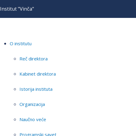
Institut "Vinča"
O institutu
Reč direktora
Kabinet direktora
Istorija instituta
Organizacija
Naučno veće
Programski savet