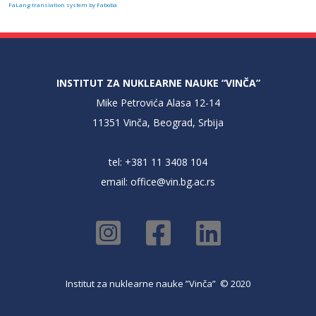
FaLang translation system by Faboba
INSTITUT ZA NUKLEARNE NAUKE “VINČA”
Mike Petrovića Alasa 12-14
11351 Vinča, Beograd, Srbija
tel: +381 11 3408 104
email:
office@vin.bg.ac.rs
Institut za nuklearne nauke ”Vinča” © 2020