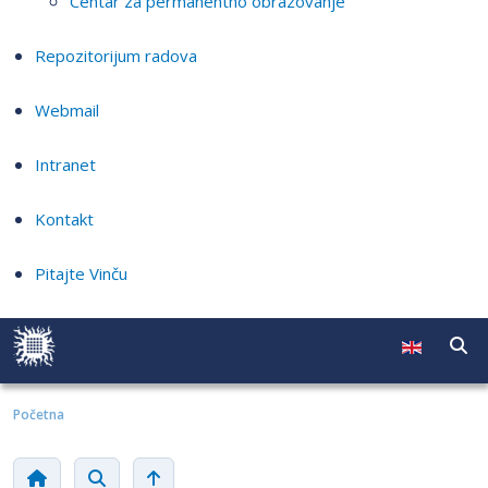
Centar za permanentno obrazovanje
Repozitorijum radova
Webmail
Intranet
Kontakt
Pitajte Vinču
Početna