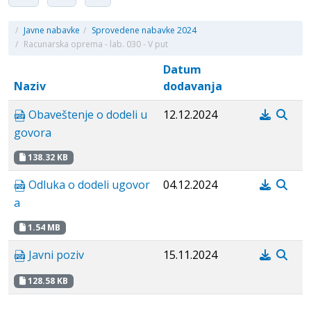
/
Javne nabavke
/
Sprovedene nabavke 2024
/
Racunarska oprema - lab. 030 - V put
Datum
Naziv
dodavanja
Obaveštenje o dodeli u
12.12.2024
govora
138.32 KB
Odluka o dodeli ugovor
04.12.2024
a
1.54 MB
Javni poziv
15.11.2024
128.58 KB