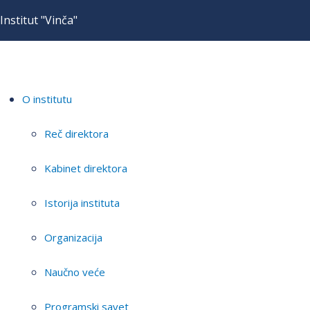
Institut "Vinča"
O institutu
Reč direktora
Kabinet direktora
Istorija instituta
Organizacija
Naučno veće
Programski savet