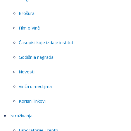
Brošura
Film o Vinči
Časopisi koje izdaje institut
Godišnja nagrada
Novosti
Vinča u medijima
Korisni linkovi
Istraživanja
Laboratorije i centri