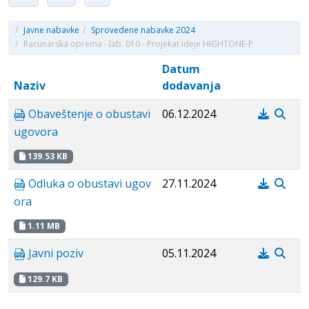
/
Javne nabavke
/
Sprovedene nabavke 2024
/
Racunarska oprema - lab. 010 - Projekat Ideje HIGHTONE-P
Datum
Naziv
dodavanja
Obaveštenje o obustavi
06.12.2024
ugovora
139.53 KB
Odluka o obustavi ugov
27.11.2024
ora
1.11 MB
Javni poziv
05.11.2024
129.7 KB