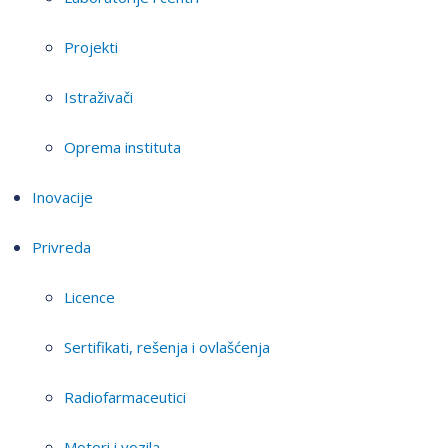
Projekti
Istraživači
Oprema instituta
Inovacije
Privreda
Licence
Sertifikati, rešenja i ovlašćenja
Radiofarmaceutici
Motori i vozila