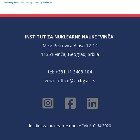
FaLang translation system by Faboba
INSTITUT ZA NUKLEARNE NAUKE “VINČA”
Mike Petrovića Alasa 12-14
11351 Vinča, Beograd, Srbija
tel: +381 11 3408 104
email:
office@vin.bg.ac.rs
Institut za nuklearne nauke ”Vinča” © 2020