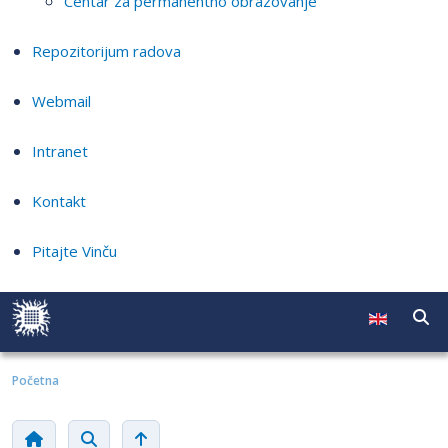
Centar za permanentno obrazovanje
Repozitorijum radova
Webmail
Intranet
Kontakt
Pitajte Vinču
Početna