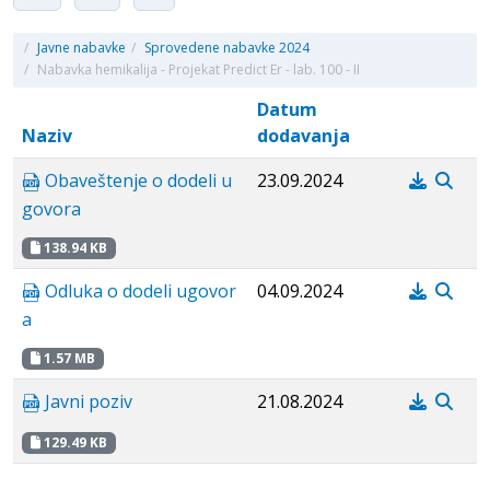
/
Javne nabavke
/
Sprovedene nabavke 2024
/
Nabavka hemikalija - Projekat Predict Er - lab. 100 - II
Datum
Naziv
dodavanja
Obaveštenje o dodeli u
23.09.2024
govora
138.94 KB
Odluka o dodeli ugovor
04.09.2024
a
1.57 MB
Javni poziv
21.08.2024
129.49 KB