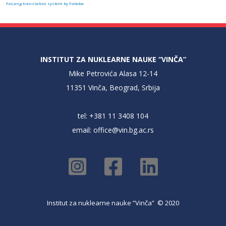
FaLang translation system by Faboba
INSTITUT ZA NUKLEARNE NAUKE “VINČA”
Mike Petrovića Alasa 12-14
11351 Vinča, Beograd, Srbija
tel: +381 11 3408 104
email:
office@vin.bg.ac.rs
Institut za nuklearne nauke ”Vinča” © 2020