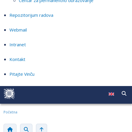
Centar za permanentno obrazovanje
Repozitorijum radova
Webmail
Intranet
Kontakt
Pitajte Vinču
Početna