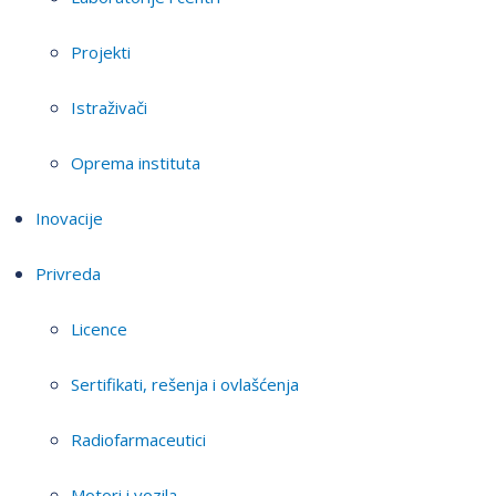
Projekti
Istraživači
Oprema instituta
Inovacije
Privreda
Licence
Sertifikati, rešenja i ovlašćenja
Radiofarmaceutici
Motori i vozila