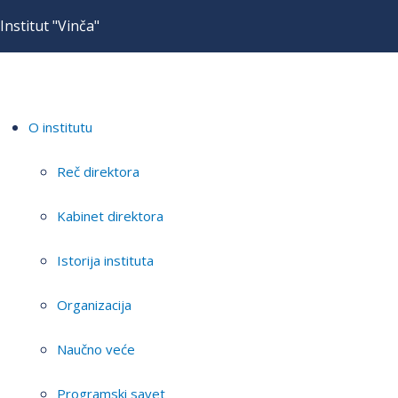
Institut "Vinča"
O institutu
Reč direktora
Kabinet direktora
Istorija instituta
Organizacija
Naučno veće
Programski savet