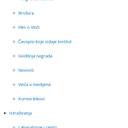
Brošura
Film o Vinči
Časopisi koje izdaje institut
Godišnja nagrada
Novosti
Vinča u medijima
Korisni linkovi
Istraživanja
Laboratorije i centri