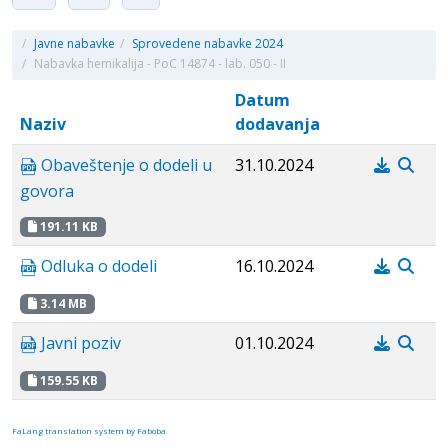
/
Javne nabavke
/
Sprovedene nabavke 2024
/
Nabavka hemikalija - PoC 14874 - lab. 050 - II
Datum
Naziv
dodavanja
Obaveštenje o dodeli u
31.10.2024
govora
191.11 KB
Odluka o dodeli
16.10.2024
3.14 MB
Javni poziv
01.10.2024
159.55 KB
FaLang translation system by Faboba