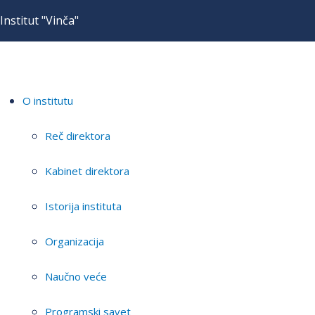
Institut "Vinča"
O institutu
Reč direktora
Kabinet direktora
Istorija instituta
Organizacija
Naučno veće
Programski savet