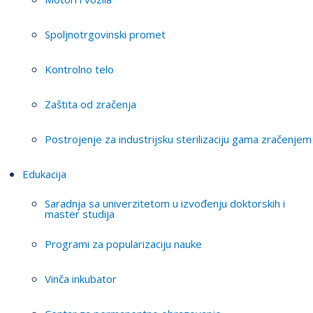
Spoljnotrgovinski promet
Kontrolno telo
Zaštita od zračenja
Postrojenje za industrijsku sterilizaciju gama zračenjem
Edukacija
Saradnja sa univerzitetom u izvođenju doktorskih i
master studija
Programi za popularizaciju nauke
Vinča inkubator