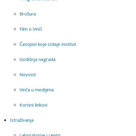
Brošura
Film o Vinči
Časopisi koje izdaje institut
Godišnja nagrada
Novosti
Vinča u medijima
Korisni linkovi
Istraživanja
Laboratorije i centri