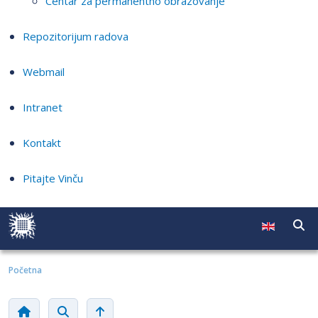
Centar za permanentno obrazovanje
Repozitorijum radova
Webmail
Intranet
Kontakt
Pitajte Vinču
Početna