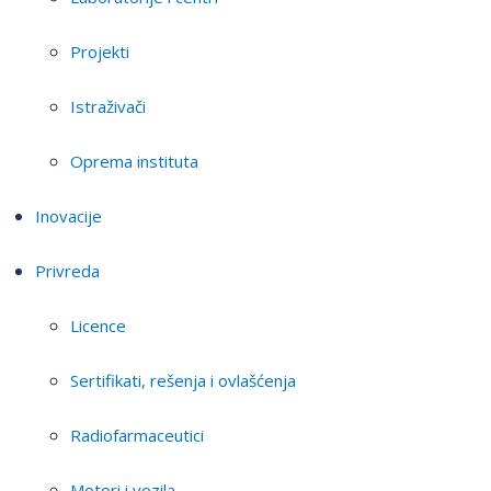
Projekti
Istraživači
Oprema instituta
Inovacije
Privreda
Licence
Sertifikati, rešenja i ovlašćenja
Radiofarmaceutici
Motori i vozila