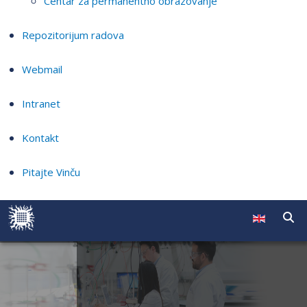
Centar za permanentno obrazovanje
Repozitorijum radova
Webmail
Intranet
Kontakt
Pitajte Vinču