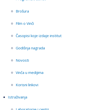
Brošura
Film o Vinči
Časopisi koje izdaje institut
Godišnja nagrada
Novosti
Vinča u medijima
Korisni linkovi
Istraživanja
Laboratorije i centri