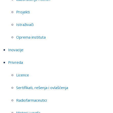
Projekti
Istraživači
Oprema instituta
Inovacije
Privreda
Licence
Sertifikati, rešenja i ovlašćenja
Radiofarmaceutici
Motori i vozila