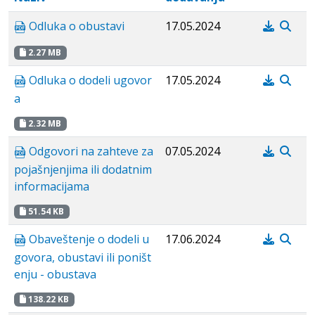
Odluka o obustavi
17.05.2024
2.27 MB
Odluka o dodeli ugovor
17.05.2024
a
2.32 MB
Odgovori na zahteve za
07.05.2024
pojašnjenjima ili dodatnim
informacijama
51.54 KB
Obaveštenje o dodeli u
17.06.2024
govora, obustavi ili poništ
enju - obustava
138.22 KB