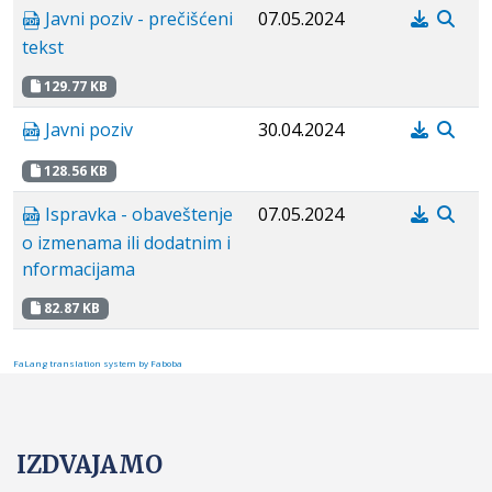
Javni poziv - prečišćeni
07.05.2024
tekst
129.77 KB
Javni poziv
30.04.2024
128.56 KB
Ispravka - obaveštenje
07.05.2024
o izmenama ili dodatnim i
nformacijama
82.87 KB
FaLang translation system by Faboba
IZDVAJAMO