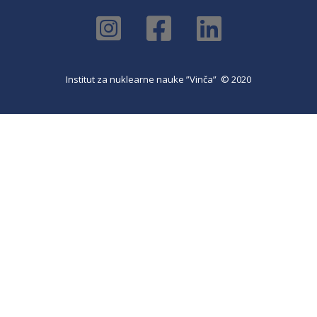
Institut za nuklearne nauke ”Vinča” © 2020