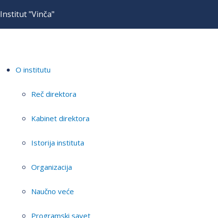
Institut "Vinča"
O institutu
Reč direktora
Kabinet direktora
Istorija instituta
Organizacija
Naučno veće
Programski savet