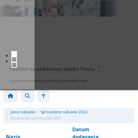
Institut za nuklearne nauke Vinča
Institut od nacionalnog značaja za Republiku Srbiju
/
Javne nabavke
/
Sprovedene nabavke 2024
/
Racunarska oprema lab. 050
Datum
Naziv
dodavanja