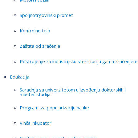
Spoljnotrgovinski promet
Kontrolno telo
Zaštita od zračenja
Postrojenje za industrijsku sterilizaciju gama zračenjem
Edukacija
Saradnja sa univerzitetom u izvođenju doktorskih i
master studija
Programi za popularizaciju nauke
Vinča inkubator