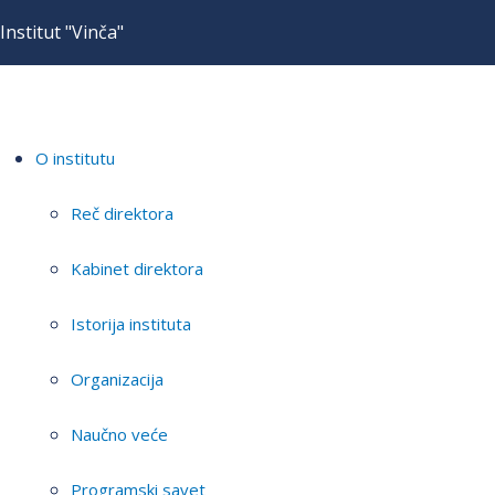
Institut "Vinča"
O institutu
Reč direktora
Kabinet direktora
Istorija instituta
Organizacija
Naučno veće
Programski savet