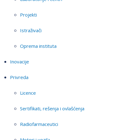
Projekti
Istraživači
Oprema instituta
Inovacije
Privreda
Licence
Sertifikati, rešenja i ovlašćenja
Radiofarmaceutici
Motori i vozila