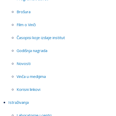
Brošura
Film o Vinči
Časopisi koje izdaje institut
Godišnja nagrada
Novosti
Vinča u medijima
Korisni linkovi
Istraživanja
Laboratorije i centri