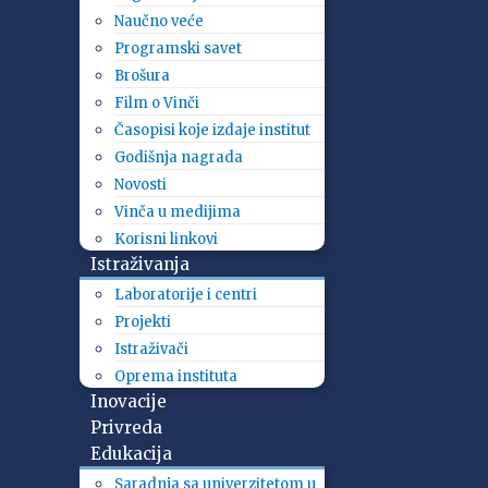
Naučno veće
Programski savet
Brošura
Film o Vinči
Časopisi koje izdaje institut
Godišnja nagrada
Novosti
Vinča u medijima
Korisni linkovi
Istraživanja
Laboratorije i centri
Projekti
Istraživači
Oprema instituta
Inovacije
Privreda
Edukacija
Saradnja sa univerzitetom u