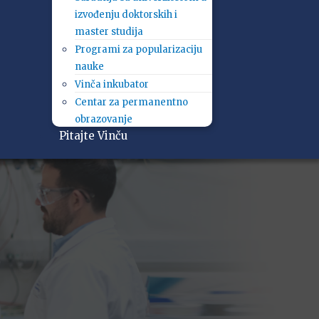
izvođenju doktorskih i
master studija
Programi za popularizaciju
nauke
Vinča inkubator
Centar za permanentno
obrazovanje
Pitajte Vinču