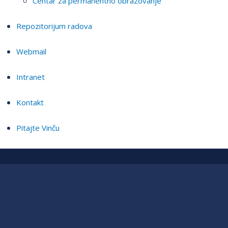
Centar za permanentno obrazovanje
Repozitorijum radova
Webmail
Intranet
Kontakt
Pitajte Vinču