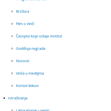
Brošura
Film o Vinči
Časopisi koje izdaje institut
Godišnja nagrada
Novosti
Vinča u medijima
Korisni linkovi
Istraživanja
Laboratorije i centri