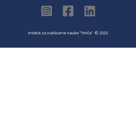
Institut za nuklearne nauke ”Vinča” © 2020