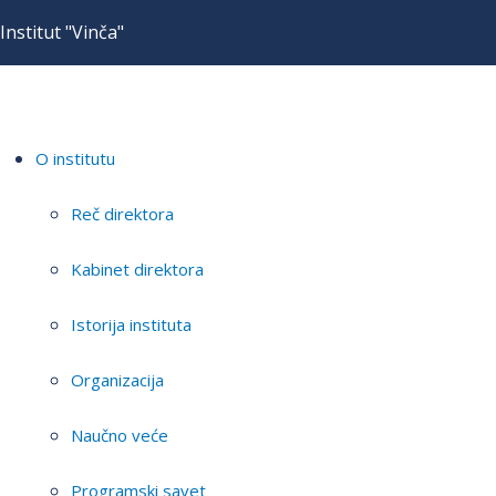
Institut "Vinča"
O institutu
Reč direktora
Kabinet direktora
Istorija instituta
Organizacija
Naučno veće
Programski savet