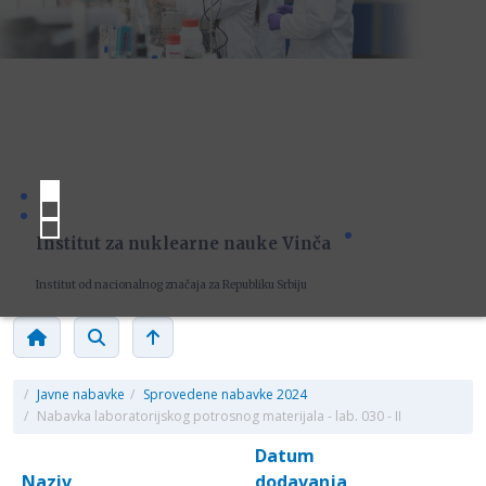
Institut za nuklearne nauke Vinča
Institut od nacionalnog značaja za Republiku Srbiju
/
Javne nabavke
/
Sprovedene nabavke 2024
/
Nabavka laboratorijskog potrosnog materijala - lab. 030 - II
Datum
Naziv
dodavanja