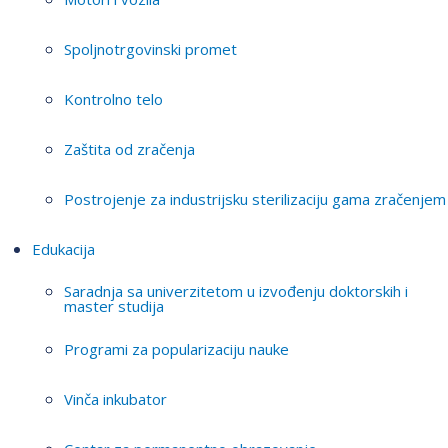
Spoljnotrgovinski promet
Kontrolno telo
Zaštita od zračenja
Postrojenje za industrijsku sterilizaciju gama zračenjem
Edukacija
Saradnja sa univerzitetom u izvođenju doktorskih i
master studija
Programi za popularizaciju nauke
Vinča inkubator