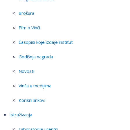
Brošura
Film o Vinči
Časopisi koje izdaje institut
Godišnja nagrada
Novosti
Vinča u medijima
Korisni linkovi
Istraživanja
Laboratorije i centri