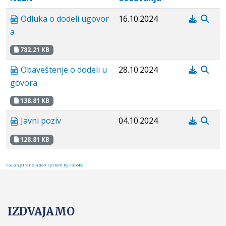
Odluka o dodeli ugovor
16.10.2024
a
782.21 KB
Obaveštenje o dodeli u
28.10.2024
govora
138.81 KB
Javni poziv
04.10.2024
128.81 KB
FaLang translation system by Faboba
IZDVAJAMO