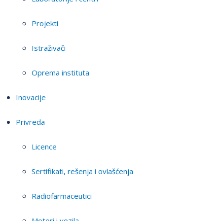
Projekti
Istraživači
Oprema instituta
Inovacije
Privreda
Licence
Sertifikati, rešenja i ovlašćenja
Radiofarmaceutici
Motori i vozila