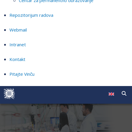
Centar za permanentno obrazovanje
Repozitorijum radova
Webmail
Intranet
Kontakt
Pitajte Vinču