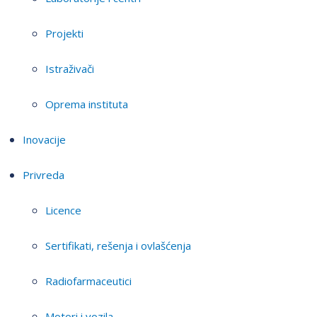
Projekti
Istraživači
Oprema instituta
Inovacije
Privreda
Licence
Sertifikati, rešenja i ovlašćenja
Radiofarmaceutici
Motori i vozila