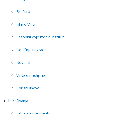
Brošura
Film o Vinči
Časopisi koje izdaje institut
Godišnja nagrada
Novosti
Vinča u medijima
Korisni linkovi
Istraživanja
Laboratorije i centri