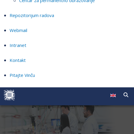
Centar za permanentno obrazovanje
Repozitorijum radova
Webmail
Intranet
Kontakt
Pitajte Vinču