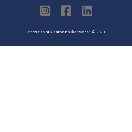
Institut za nuklearne nauke ”Vinča” © 2020