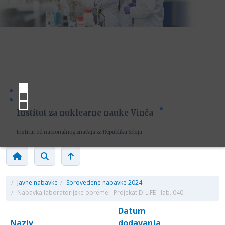
Institut za nuklearne nauke Vinča
Institut od nacionalnog značaja za Republiku Srbiju
/
Javne nabavke
/
Sprovedene nabavke 2024
/
Nabavka laboratorijske opreme - Projekat D-LIFE - lab. 040
Datum
Naziv
dodavanja