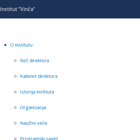
Institut "Vinča"
O institutu
Reč direktora
Kabinet direktora
Istorija instituta
Organizacija
Naučno veće
Programski savet