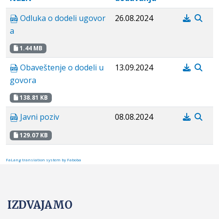
Odluka o dodeli ugovor
26.08.2024
a
1.44 MB
Obaveštenje o dodeli u
13.09.2024
govora
138.81 KB
Javni poziv
08.08.2024
129.07 KB
FaLang translation system by Faboba
IZDVAJAMO