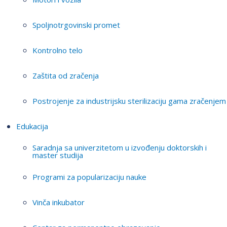
Spoljnotrgovinski promet
Kontrolno telo
Zaštita od zračenja
Postrojenje za industrijsku sterilizaciju gama zračenjem
Edukacija
Saradnja sa univerzitetom u izvođenju doktorskih i
master studija
Programi za popularizaciju nauke
Vinča inkubator