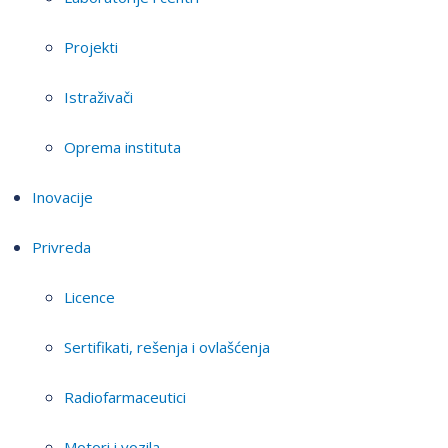
Projekti
Istraživači
Oprema instituta
Inovacije
Privreda
Licence
Sertifikati, rešenja i ovlašćenja
Radiofarmaceutici
Motori i vozila