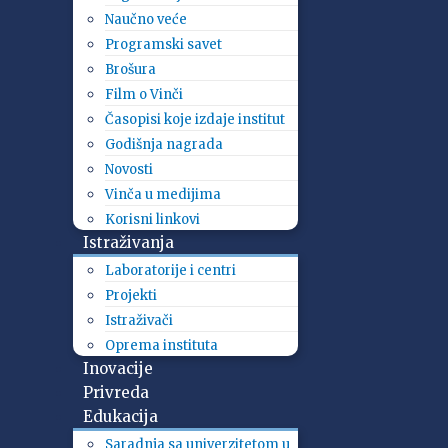
Naučno veće
Programski savet
Brošura
Film o Vinči
Časopisi koje izdaje institut
Godišnja nagrada
Novosti
Vinča u medijima
Korisni linkovi
Istraživanja
Laboratorije i centri
Projekti
Istraživači
Oprema instituta
Inovacije
Privreda
Edukacija
Saradnja sa univerzitetom u