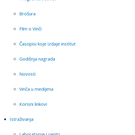
Brošura
Film o Vinči
Časopisi koje izdaje institut
Godišnja nagrada
Novosti
Vinča u medijima
Korisni linkovi
Istraživanja
Laboratorije i centri