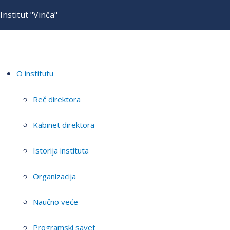
Institut "Vinča"
O institutu
Reč direktora
Kabinet direktora
Istorija instituta
Organizacija
Naučno veće
Programski savet