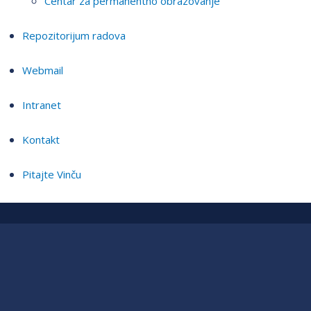
Centar za permanentno obrazovanje
Repozitorijum radova
Webmail
Intranet
Kontakt
Pitajte Vinču