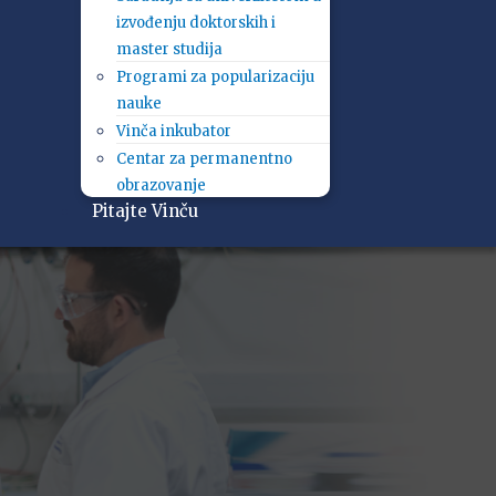
izvođenju doktorskih i
master studija
Programi za popularizaciju
nauke
Vinča inkubator
Centar za permanentno
obrazovanje
Pitajte Vinču