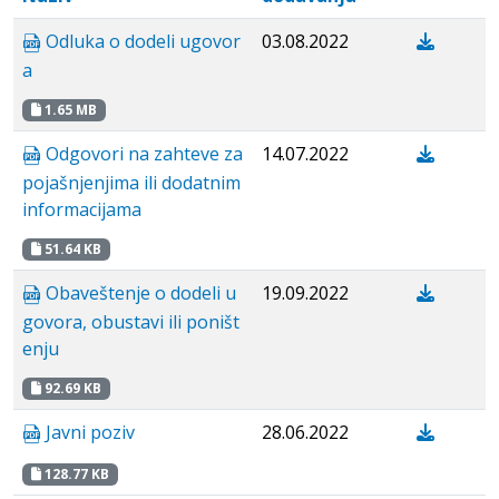
Odluka o dodeli ugovor
03.08.2022
a
1.65 MB
Odgovori na zahteve za
14.07.2022
pojašnjenjima ili dodatnim
informacijama
51.64 KB
Obaveštenje o dodeli u
19.09.2022
govora, obustavi ili poništ
enju
92.69 KB
Javni poziv
28.06.2022
128.77 KB