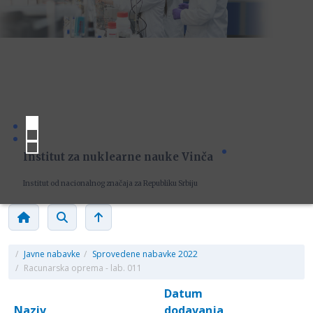
Institut za nuklearne nauke Vinča
Institut od nacionalnog značaja za Republiku Srbiju
/
Javne nabavke
/
Sprovedene nabavke 2022
/
Racunarska oprema - lab. 011
Datum
Naziv
dodavanja