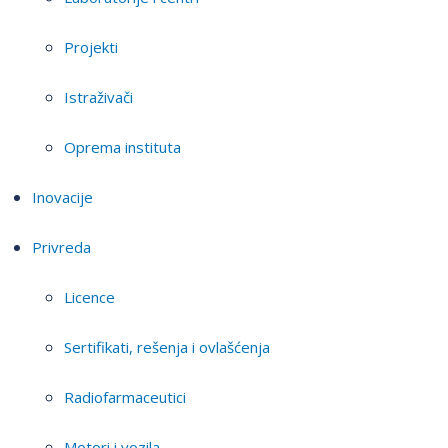
Projekti
Istraživači
Oprema instituta
Inovacije
Privreda
Licence
Sertifikati, rešenja i ovlašćenja
Radiofarmaceutici
Motori i vozila