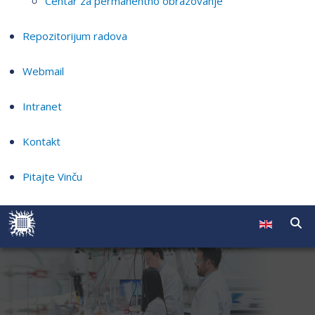
Centar za permanentno obrazovanje
Repozitorijum radova
Webmail
Intranet
Kontakt
Pitajte Vinču