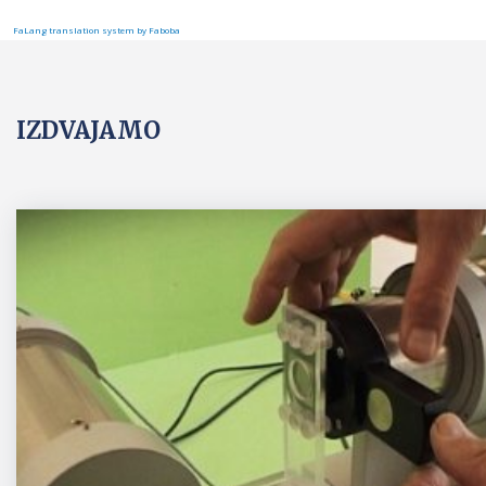
FaLang translation system by Faboba
IZDVAJAMO