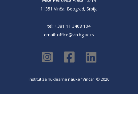
Mike Petrovića Alasa 12-14
11351 Vinča, Beograd, Srbija
tel: +381 11 3408 104
email:
office@vin.bg.ac.rs
Institut za nuklearne nauke ”Vinča” © 2020