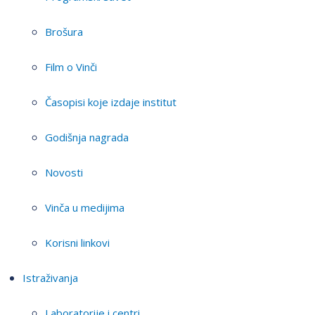
Brošura
Film o Vinči
Časopisi koje izdaje institut
Godišnja nagrada
Novosti
Vinča u medijima
Korisni linkovi
Istraživanja
Laboratorije i centri