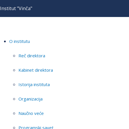
Institut "Vinča"
O institutu
Reč direktora
Kabinet direktora
Istorija instituta
Organizacija
Naučno veće
Programski savet