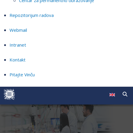
Centar za permanentno obrazovanje
Repozitorijum radova
Webmail
Intranet
Kontakt
Pitajte Vinču