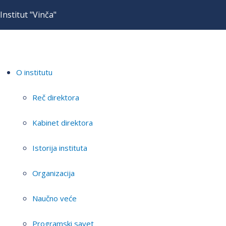
Institut "Vinča"
O institutu
Reč direktora
Kabinet direktora
Istorija instituta
Organizacija
Naučno veće
Programski savet