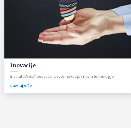
Inovacije
Institut „Vinča“ podstiče razvoj inovacija i novih tehnologija
saznaj više