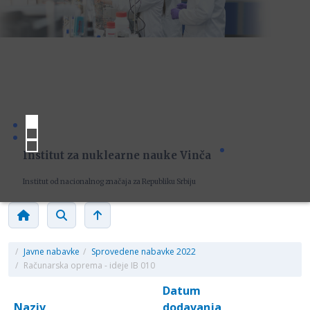
Institut za nuklearne nauke Vinča
Institut od nacionalnog značaja za Republiku Srbiju
/
Javne nabavke
/
Sprovedene nabavke 2022
/
Računarska oprema - ideje IB 010
Datum
Naziv
dodavanja