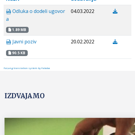
Odluka o dodeli ugovor
04.03.2022
a
1.89 MB
Javni poziv
20.02.2022
90.5 KB
FaLang translation system by Faboba
IZDVAJAMO