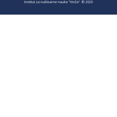
Institut za nuklearne nauke ”Vinča” © 2020