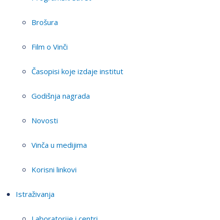
Brošura
Film o Vinči
Časopisi koje izdaje institut
Godišnja nagrada
Novosti
Vinča u medijima
Korisni linkovi
Istraživanja
Laboratorije i centri