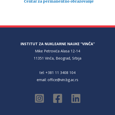
Centar za permanentno obrazovanje
INSTITUT ZA NUKLEARNE NAUKE “VINČA”
Mike Petrovića Alasa 12-14
11351 Vinča, Beograd, Srbija
tel: +381 11 3408 104
email:
office@vin.bg.ac.rs