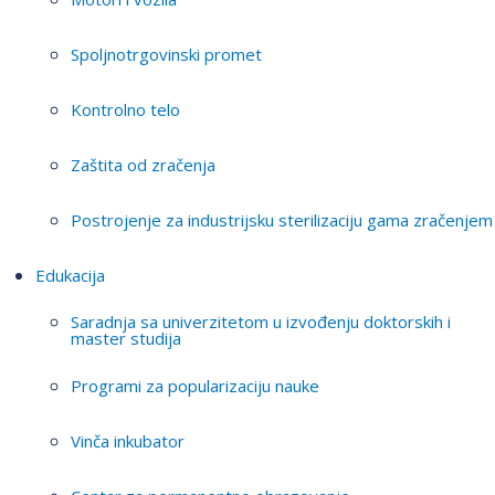
Spoljnotrgovinski promet
Kontrolno telo
Zaštita od zračenja
Postrojenje za industrijsku sterilizaciju gama zračenjem
Edukacija
Saradnja sa univerzitetom u izvođenju doktorskih i
master studija
Programi za popularizaciju nauke
Vinča inkubator