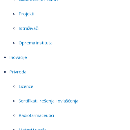
Projekti
Istraživači
Oprema instituta
Inovacije
Privreda
Licence
Sertifikati, rešenja i ovlašćenja
Radiofarmaceutici
Motori i vozila