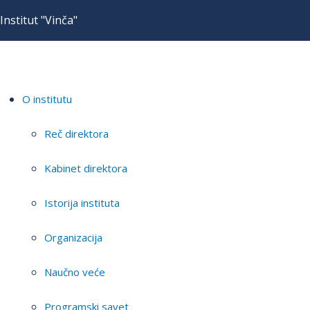
Institut "Vinča"
O institutu
Reč direktora
Kabinet direktora
Istorija instituta
Organizacija
Naučno veće
Programski savet