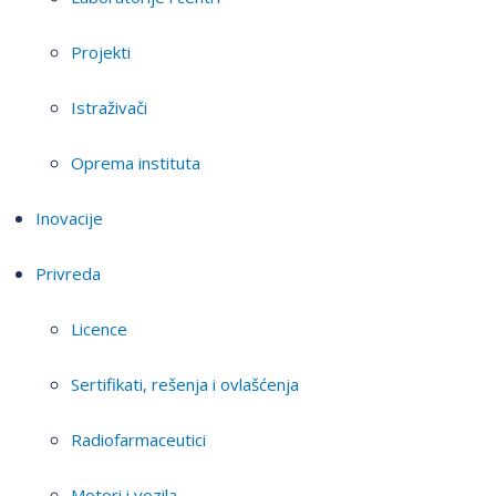
Projekti
Istraživači
Oprema instituta
Inovacije
Privreda
Licence
Sertifikati, rešenja i ovlašćenja
Radiofarmaceutici
Motori i vozila