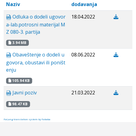
Naziv
dodavanja
Odluka o dodeli ugovor
18.04.2022
a-lab.potrosni materijal M
Z 080-3. partija
3.94 MB
Obaveštenje o dodeli u
08.06.2022
govora, obustavi ili poništ
enju
105.94 KB
Javni poziv
21.03.2022
98.47 KB
FaLang translation system by Faboba