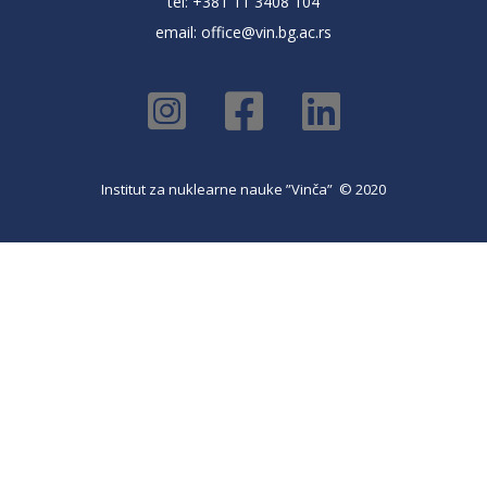
tel: +381 11 3408 104
email:
office@vin.bg.ac.rs
Institut za nuklearne nauke ”Vinča” © 2020