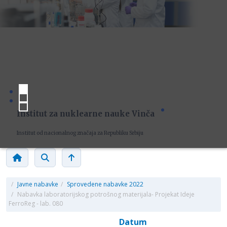
Institut za nuklearne nauke Vinča
Institut od nacionalnog značaja za Republiku Srbiju
/
Javne nabavke
/
Sprovedene nabavke 2022
/
Nabavka laboratorijskog potrošnog materijala- Projekat Ideje
FerroReg - lab. 080
Datum