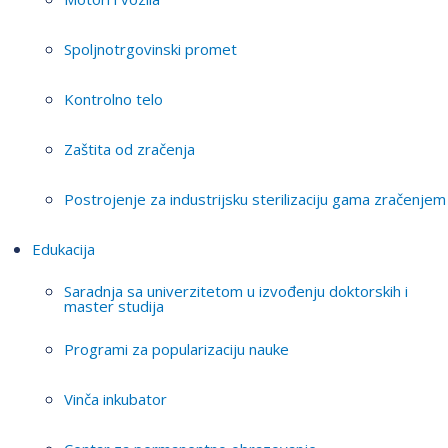
Spoljnotrgovinski promet
Kontrolno telo
Zaštita od zračenja
Postrojenje za industrijsku sterilizaciju gama zračenjem
Edukacija
Saradnja sa univerzitetom u izvođenju doktorskih i
master studija
Programi za popularizaciju nauke
Vinča inkubator