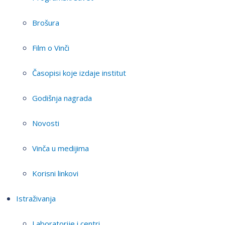
Brošura
Film o Vinči
Časopisi koje izdaje institut
Godišnja nagrada
Novosti
Vinča u medijima
Korisni linkovi
Istraživanja
Laboratorije i centri