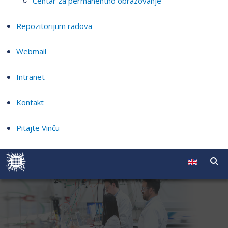
Centar za permanentno obrazovanje
Repozitorijum radova
Webmail
Intranet
Kontakt
Pitajte Vinču