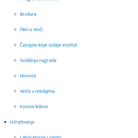
Brošura
Film o Vinči
Časopisi koje izdaje institut
Godišnja nagrada
Novosti
Vinča u medijima
Korisni linkovi
Istraživanja
Laboratorije i centri