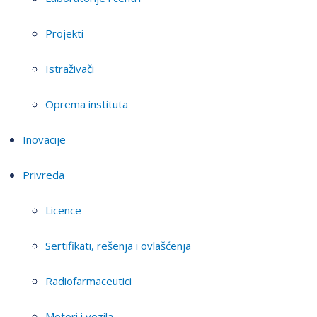
Projekti
Istraživači
Oprema instituta
Inovacije
Privreda
Licence
Sertifikati, rešenja i ovlašćenja
Radiofarmaceutici
Motori i vozila