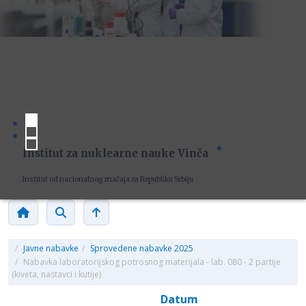
Institut za nuklearne nauke Vinča
Institut od nacionalnog značaja za Republiku Srbiju
/
Javne nabavke
/
Sprovedene nabavke 2025
/
Nabavka laboratorijskog potrosnog materijala - lab. 080 - 2 partije
(kiveta, nastavci i kutije)
Datum