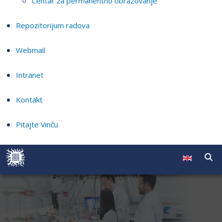
Centar za permanentno obrazovanje
Repozitorijum radova
Webmail
Intranet
Kontakt
Pitajte Vinču