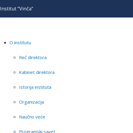
Institut "Vinča"
O institutu
Reč direktora
Kabinet direktora
Istorija instituta
Organizacija
Naučno veće
Programski savet