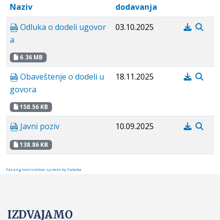
Naziv
dodavanja
Odluka o dodeli ugovor
03.10.2025
a
6.36 MB
Obaveštenje o dodeli u
18.11.2025
govora
158.56 KB
Javni poziv
10.09.2025
138.86 KB
FaLang translation system by Faboba
IZDVAJAMO