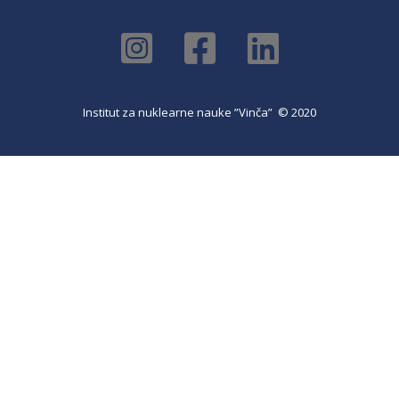
Institut za nuklearne nauke ”Vinča” © 2020