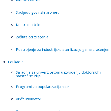
Spoljnotrgovinski promet
Kontrolno telo
Zaštita od zračenja
Postrojenje za industrijsku sterilizaciju gama zračenjem
Edukacija
Saradnja sa univerzitetom u izvođenju doktorskih i
master studija
Programi za popularizaciju nauke
Vinča inkubator