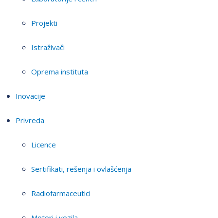
Projekti
Istraživači
Oprema instituta
Inovacije
Privreda
Licence
Sertifikati, rešenja i ovlašćenja
Radiofarmaceutici
Motori i vozila