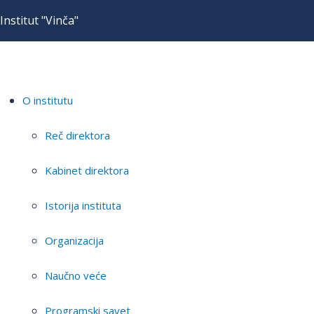
Institut "Vinča"
O institutu
Reč direktora
Kabinet direktora
Istorija instituta
Organizacija
Naučno veće
Programski savet