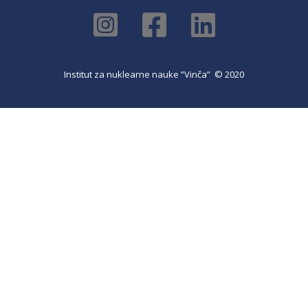
Institut za nuklearne nauke ”Vinča” © 2020