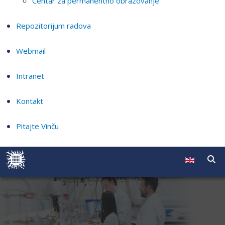
Centar za permanentno obrazovanje
Repozitorijum radova
Webmail
Intranet
Kontakt
Pitajte Vinču