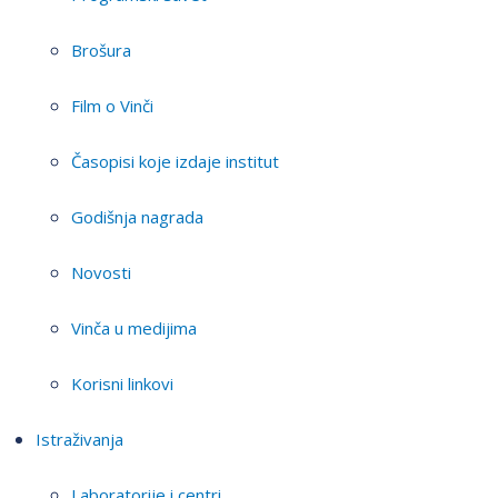
Brošura
Film o Vinči
Časopisi koje izdaje institut
Godišnja nagrada
Novosti
Vinča u medijima
Korisni linkovi
Istraživanja
Laboratorije i centri