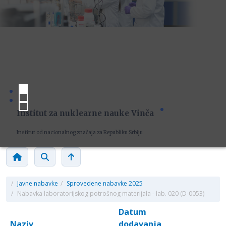
Institut za nuklearne nauke Vinča
Institut od nacionalnog značaja za Republiku Srbiju
/
Javne nabavke
/
Sprovedene nabavke 2025
/
Nabavka laboratorijskog potrošnog materijala - lab. 020 (D-0053)
Datum
Naziv
dodavanja