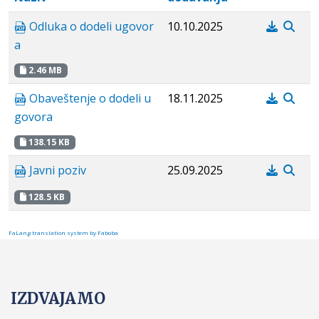
Odluka o dodeli ugovor
10.10.2025
a
2.46 MB
Obaveštenje o dodeli u
18.11.2025
govora
138.15 KB
Javni poziv
25.09.2025
128.5 KB
FaLang translation system by Faboba
IZDVAJAMO