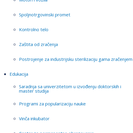
Spoljnotrgovinski promet
Kontrolno telo
Zaštita od zračenja
Postrojenje za industrijsku sterilizaciju gama zračenjem
Edukacija
Saradnja sa univerzitetom u izvođenju doktorskih i
master studija
Programi za popularizaciju nauke
Vinča inkubator