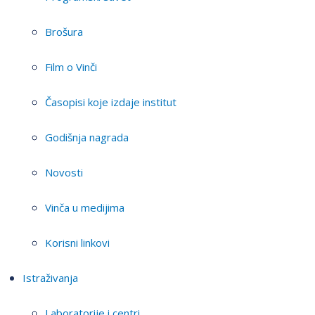
Brošura
Film o Vinči
Časopisi koje izdaje institut
Godišnja nagrada
Novosti
Vinča u medijima
Korisni linkovi
Istraživanja
Laboratorije i centri