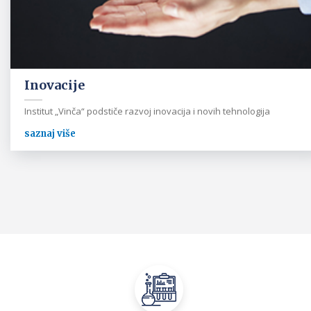
Inovacije
Institut „Vinča“ podstiče razvoj inovacija i novih tehnologija
saznaj više