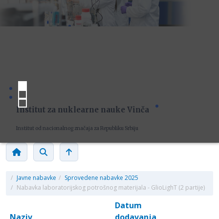
Institut za nuklearne nauke Vinča
Institut od nacionalnog značaja za Republiku Srbiju
/
Javne nabavke
/
Sprovedene nabavke 2025
/
Nabavka laboratorijskog potrošnog materijala - GlioLighT (2 partije)
Datum
Naziv
dodavanja