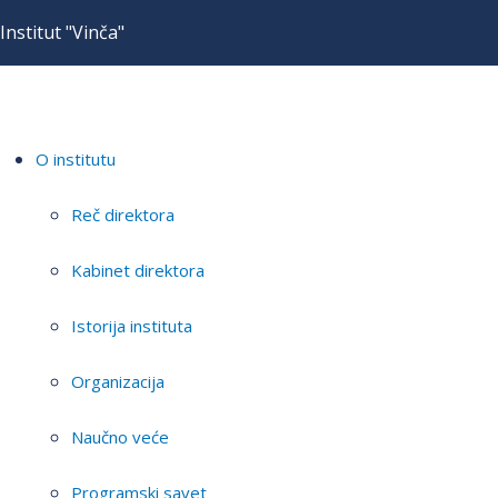
Institut "Vinča"
O institutu
Reč direktora
Kabinet direktora
Istorija instituta
Organizacija
Naučno veće
Programski savet