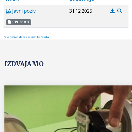
Javni poziv
31.12.2025
139.38 KB
FaLang translation system by Faboba
IZDVAJAMO