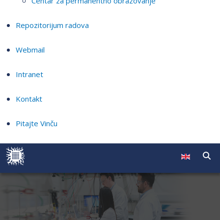
Centar za permanentno obrazovanje
Repozitorijum radova
Webmail
Intranet
Kontakt
Pitajte Vinču