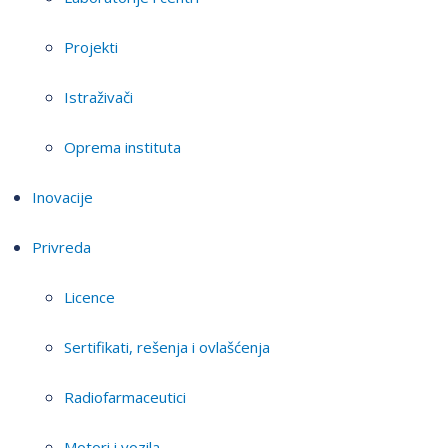
Projekti
Istraživači
Oprema instituta
Inovacije
Privreda
Licence
Sertifikati, rešenja i ovlašćenja
Radiofarmaceutici
Motori i vozila