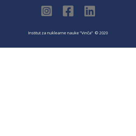
Institut za nuklearne nauke ”Vinča” © 2020