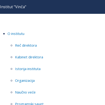
Institut "Vinča"
O institutu
Reč direktora
Kabinet direktora
Istorija instituta
Organizacija
Naučno veće
Programski savet