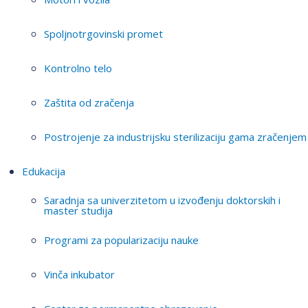
Spoljnotrgovinski promet
Kontrolno telo
Zaštita od zračenja
Postrojenje za industrijsku sterilizaciju gama zračenjem
Edukacija
Saradnja sa univerzitetom u izvođenju doktorskih i
master studija
Programi za popularizaciju nauke
Vinča inkubator