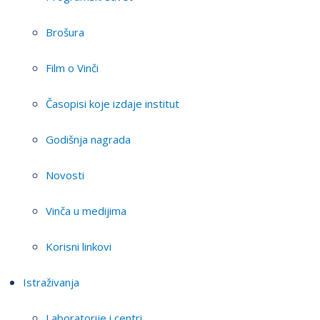
Brošura
Film o Vinči
Časopisi koje izdaje institut
Godišnja nagrada
Novosti
Vinča u medijima
Korisni linkovi
Istraživanja
Laboratorije i centri