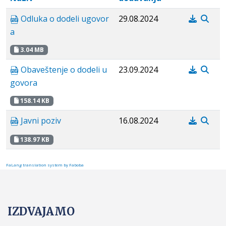
Odluka o dodeli ugovor
29.08.2024
a
3.04 MB
Obaveštenje o dodeli u
23.09.2024
govora
158.14 KB
Javni poziv
16.08.2024
138.97 KB
FaLang translation system by Faboba
IZDVAJAMO