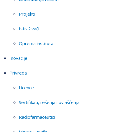
Projekti
Istraživači
Oprema instituta
Inovacije
Privreda
Licence
Sertifikati, rešenja i ovlašćenja
Radiofarmaceutici
Motori i vozila