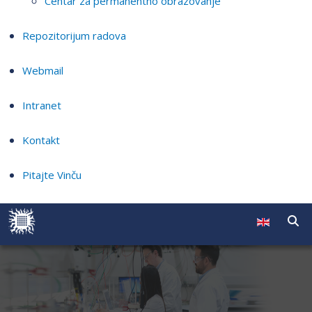
Centar za permanentno obrazovanje
Repozitorijum radova
Webmail
Intranet
Kontakt
Pitajte Vinču