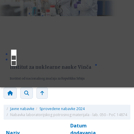
Institut za nuklearne nauke Vinča
Institut od nacionalnog značaja za Republiku Srbiju
/
Javne nabavke
/
Sprovedene nabavke 2024
/
Nabavka laboratorijskog potrosnog materijala - lab. 050 - PoC 14874
Datum
Naziv
dodavanja