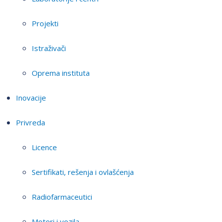
Projekti
Istraživači
Oprema instituta
Inovacije
Privreda
Licence
Sertifikati, rešenja i ovlašćenja
Radiofarmaceutici
Motori i vozila