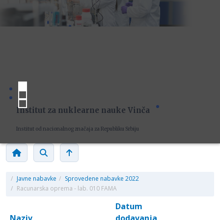
Institut za nuklearne nauke Vinča
Institut od nacionalnog značaja za Republiku Srbiju
/
Javne nabavke
/
Sprovedene nabavke 2022
/
Racunarska oprema - lab. 010 FAMA
Datum
Naziv
dodavanja