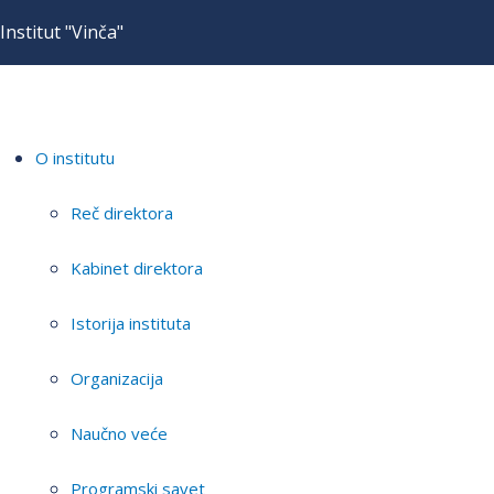
Institut "Vinča"
O institutu
Reč direktora
Kabinet direktora
Istorija instituta
Organizacija
Naučno veće
Programski savet