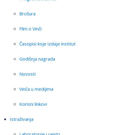
Brošura
Film o Vinči
Časopisi koje izdaje institut
Godišnja nagrada
Novosti
Vinča u medijima
Korisni linkovi
Istraživanja
Laboratorije i centri