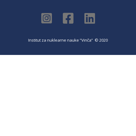
Institut za nuklearne nauke ”Vinča” © 2020