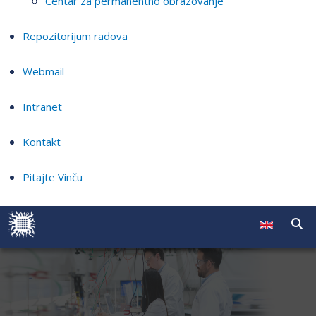
Centar za permanentno obrazovanje
Repozitorijum radova
Webmail
Intranet
Kontakt
Pitajte Vinču