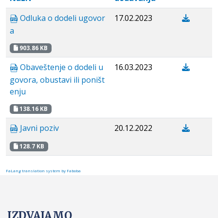
Odluka o dodeli ugovor
17.02.2023
a
903.86 KB
Obaveštenje o dodeli u
16.03.2023
govora, obustavi ili poništ
enju
138.16 KB
Javni poziv
20.12.2022
128.7 KB
FaLang translation system by Faboba
IZDVAJAMO