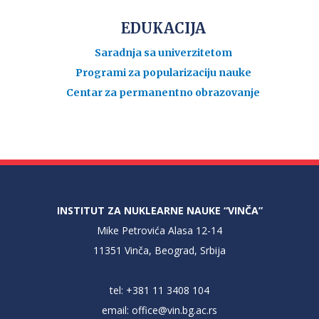
EDUKACIJA
Saradnja sa univerzitetom
Programi za popularizaciju nauke
Centar za permanentno obrazovanje
INSTITUT ZA NUKLEARNE NAUKE “VINČA”
Mike Petrovića Alasa 12-14
11351 Vinča, Beograd, Srbija
tel: +381 11 3408 104
email:
office@vin.bg.ac.rs