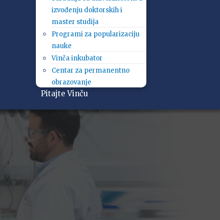
izvođenju doktorskih i
master studija
Programi za popularizaciju
nauke
Vinča inkubator
Centar za permanentno
obrazovanje
Pitajte Vinču