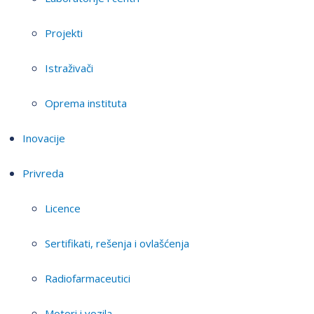
Projekti
Istraživači
Oprema instituta
Inovacije
Privreda
Licence
Sertifikati, rešenja i ovlašćenja
Radiofarmaceutici
Motori i vozila