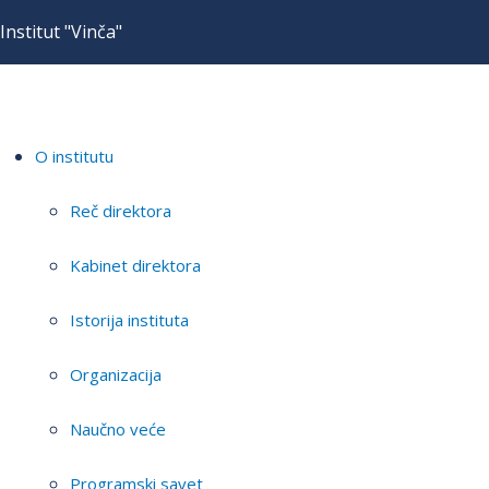
Institut "Vinča"
O institutu
Reč direktora
Kabinet direktora
Istorija instituta
Organizacija
Naučno veće
Programski savet