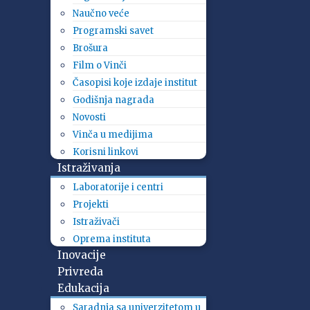
Naučno veće
Programski savet
Brošura
Film o Vinči
Časopisi koje izdaje institut
Godišnja nagrada
Novosti
Vinča u medijima
Korisni linkovi
Istraživanja
Laboratorije i centri
Projekti
Istraživači
Oprema instituta
Inovacije
Privreda
Edukacija
Saradnja sa univerzitetom u