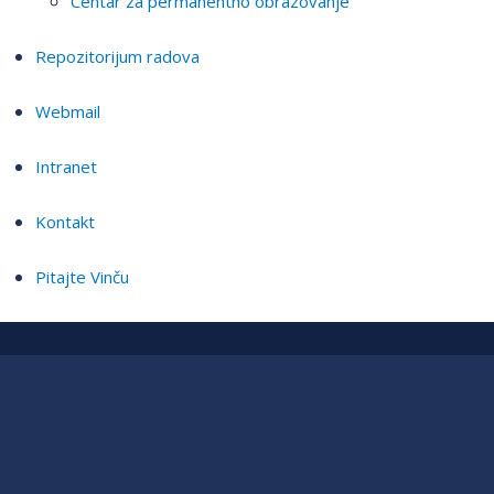
Centar za permanentno obrazovanje
Repozitorijum radova
Webmail
Intranet
Kontakt
Pitajte Vinču