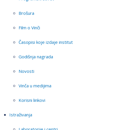
Brošura
Film o Vinči
Časopisi koje izdaje institut
Godišnja nagrada
Novosti
Vinča u medijima
Korisni linkovi
Istraživanja
Laboratorije i centri