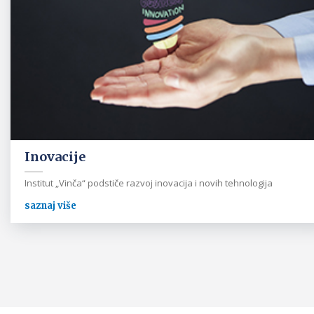
Inovacije
Institut „Vinča“ podstiče razvoj inovacija i novih tehnologija
saznaj više