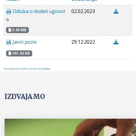
Odluka o dodeli ugovor
02.02.2023
a
5.95 MB
Javni poziv
29.12.2022
191.02 KB
FaLang translation system by Faboba
IZDVAJAMO