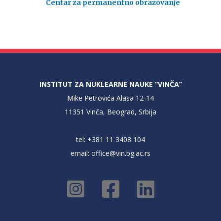
Centar za permanentno obrazovanje
INSTITUT ZA NUKLEARNE NAUKE “VINČA”
Mike Petrovića Alasa 12-14
11351 Vinča, Beograd, Srbija
tel: +381 11 3408 104
email:
office@vin.bg.ac.rs