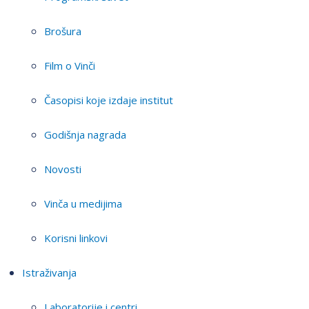
Brošura
Film o Vinči
Časopisi koje izdaje institut
Godišnja nagrada
Novosti
Vinča u medijima
Korisni linkovi
Istraživanja
Laboratorije i centri