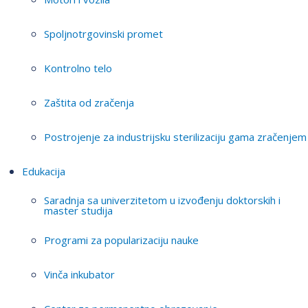
Spoljnotrgovinski promet
Kontrolno telo
Zaštita od zračenja
Postrojenje za industrijsku sterilizaciju gama zračenjem
Edukacija
Saradnja sa univerzitetom u izvođenju doktorskih i
master studija
Programi za popularizaciju nauke
Vinča inkubator