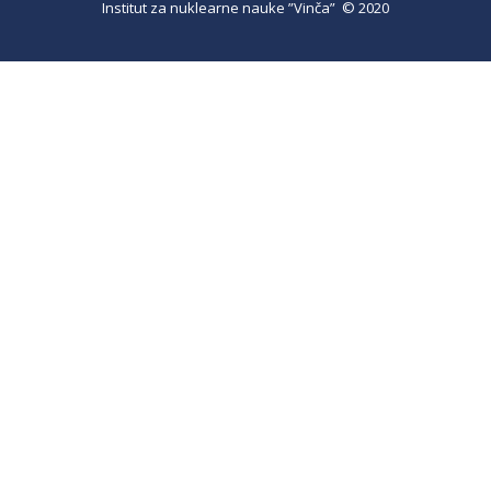
Institut za nuklearne nauke ”Vinča” © 2020