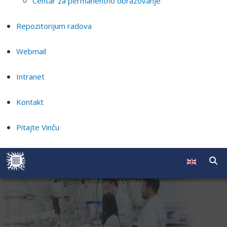
Centar za permanentno obrazovanje
Repozitorijum radova
Webmail
Intranet
Kontakt
Pitajte Vinču