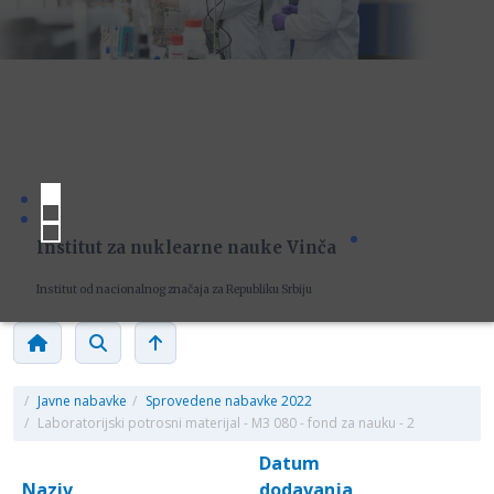
Institut za nuklearne nauke Vinča
Institut od nacionalnog značaja za Republiku Srbiju
/
Javne nabavke
/
Sprovedene nabavke 2022
/
Laboratorijski potrosni materijal - M3 080 - fond za nauku - 2
Datum
Naziv
dodavanja