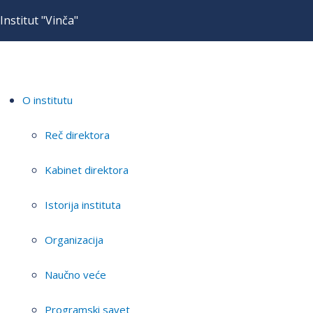
Institut "Vinča"
O institutu
Reč direktora
Kabinet direktora
Istorija instituta
Organizacija
Naučno veće
Programski savet