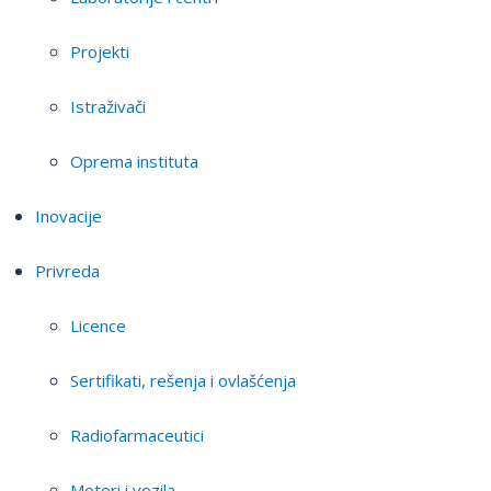
Projekti
Istraživači
Oprema instituta
Inovacije
Privreda
Licence
Sertifikati, rešenja i ovlašćenja
Radiofarmaceutici
Motori i vozila