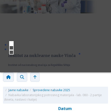
Institut za nuklearne nauke Vinča
Institut od nacionalnog značaja za Republiku Srbiju
/
Javne nabavke
/
Sprovedene nabavke 2025
/
Nabavka laboratorijskog potrosnog materijala - lab. 080 - 2 partije
(kiveta, nastavci i kutije)
Datum