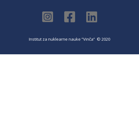
Institut za nuklearne nauke ”Vinča” © 2020