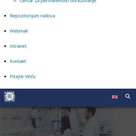
Centar za permanentno obrazovanje
Repozitorijum radova
Webmail
Intranet
Kontakt
Pitajte Vinču