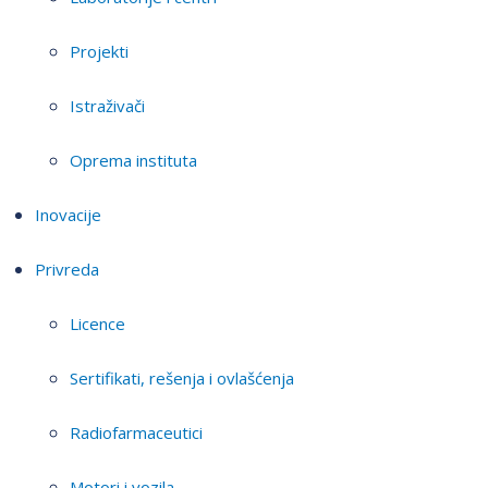
Projekti
Istraživači
Oprema instituta
Inovacije
Privreda
Licence
Sertifikati, rešenja i ovlašćenja
Radiofarmaceutici
Motori i vozila