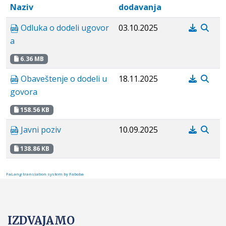
Naziv
dodavanja
Odluka o dodeli ugovor
03.10.2025
a
6.36 MB
Obaveštenje o dodeli u
18.11.2025
govora
158.56 KB
Javni poziv
10.09.2025
138.86 KB
FaLang translation system by Faboba
IZDVAJAMO