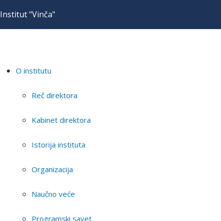
Institut "Vinča"
O institutu
Reč direktora
Kabinet direktora
Istorija instituta
Organizacija
Naučno veće
Programski savet