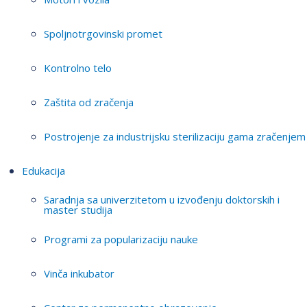
Spoljnotrgovinski promet
Kontrolno telo
Zaštita od zračenja
Postrojenje za industrijsku sterilizaciju gama zračenjem
Edukacija
Saradnja sa univerzitetom u izvođenju doktorskih i
master studija
Programi za popularizaciju nauke
Vinča inkubator