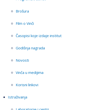
Brošura
Film o Vinči
Časopisi koje izdaje institut
Godišnja nagrada
Novosti
Vinča u medijima
Korisni linkovi
Istraživanja
Laboratorije i centri