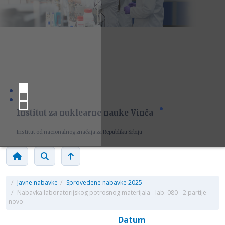
Institut za nuklearne nauke Vinča
Institut od nacionalnog značaja za Republiku Srbiju
/
Javne nabavke
/
Sprovedene nabavke 2025
/
Nabavka laboratorijskog potrosnog materijala - lab. 080 - 2 partije -
novo
Datum