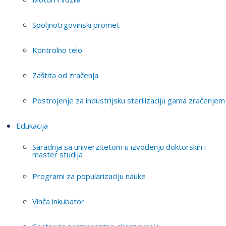
Spoljnotrgovinski promet
Kontrolno telo
Zaštita od zračenja
Postrojenje za industrijsku sterilizaciju gama zračenjem
Edukacija
Saradnja sa univerzitetom u izvođenju doktorskih i
master studija
Programi za popularizaciju nauke
Vinča inkubator