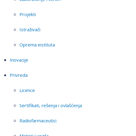
Projekti
Istraživači
Oprema instituta
Inovacije
Privreda
Licence
Sertifikati, rešenja i ovlašćenja
Radiofarmaceutici
Motori i vozila