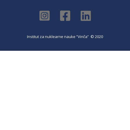
Institut za nuklearne nauke ”Vinča” © 2020