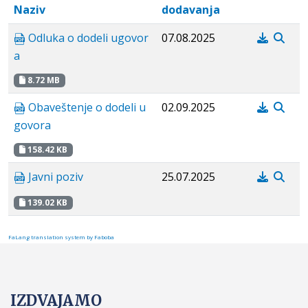
Naziv
dodavanja
Odluka o dodeli ugovor
07.08.2025
a
8.72 MB
Obaveštenje o dodeli u
02.09.2025
govora
158.42 KB
Javni poziv
25.07.2025
139.02 KB
FaLang translation system by Faboba
IZDVAJAMO