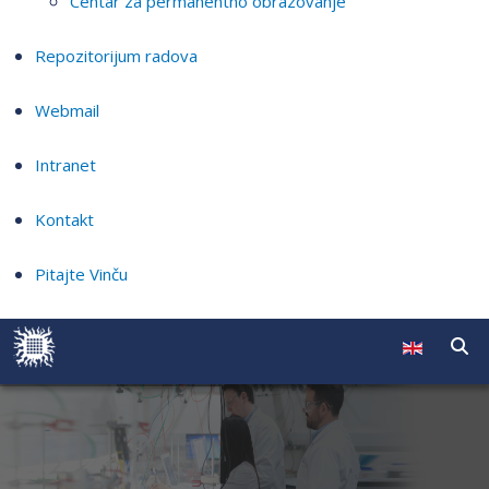
Centar za permanentno obrazovanje
Repozitorijum radova
Webmail
Intranet
Kontakt
Pitajte Vinču