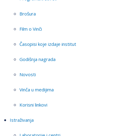
Brošura
Film o Vinči
Časopisi koje izdaje institut
Godišnja nagrada
Novosti
Vinča u medijima
Korisni linkovi
Istraživanja
Laboratorije i centri