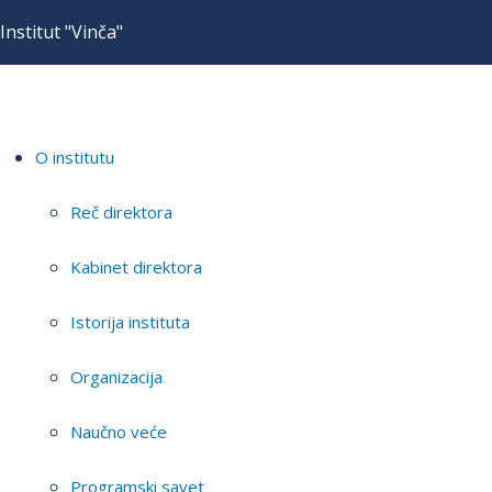
Institut "Vinča"
O institutu
Reč direktora
Kabinet direktora
Istorija instituta
Organizacija
Naučno veće
Programski savet