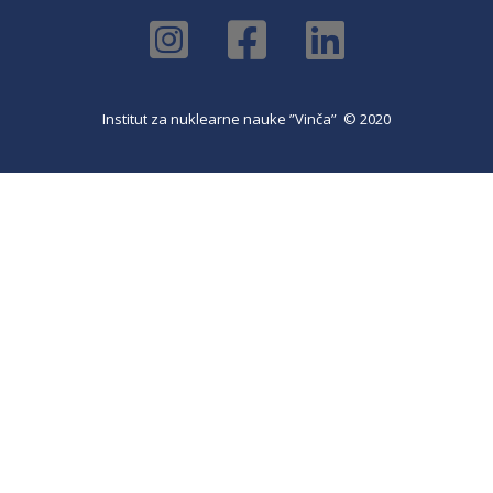
Institut za nuklearne nauke ”Vinča” © 2020