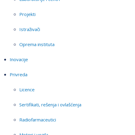
Projekti
Istraživači
Oprema instituta
Inovacije
Privreda
Licence
Sertifikati, rešenja i ovlašćenja
Radiofarmaceutici
Motori i vozila