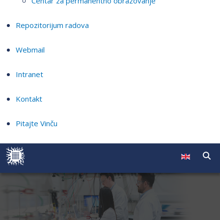
Centar za permanentno obrazovanje
Repozitorijum radova
Webmail
Intranet
Kontakt
Pitajte Vinču