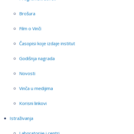
Brošura
Film o Vinči
Časopisi koje izdaje institut
Godišnja nagrada
Novosti
Vinča u medijima
Korisni linkovi
Istraživanja
Laboratorije i centri