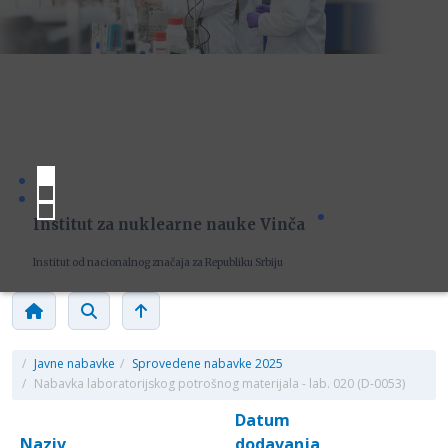
Institut za nuklearne nauke Vinča
Institut od nacionalnog značaja za Republiku Srbiju
/
Javne nabavke
/
Sprovedene nabavke 2025
/
Nabavka laboratorijskog potrošnog materijala - lab. 020 (D-0053)
Datum
Naziv
dodavanja