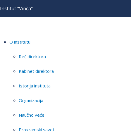
Institut "Vinča"
O institutu
Reč direktora
Kabinet direktora
Istorija instituta
Organizacija
Naučno veće
Programski savet