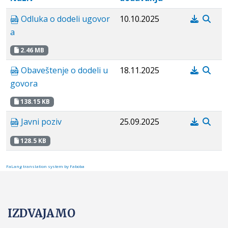
Odluka o dodeli ugovor
10.10.2025
a
2.46 MB
Obaveštenje o dodeli u
18.11.2025
govora
138.15 KB
Javni poziv
25.09.2025
128.5 KB
FaLang translation system by Faboba
IZDVAJAMO