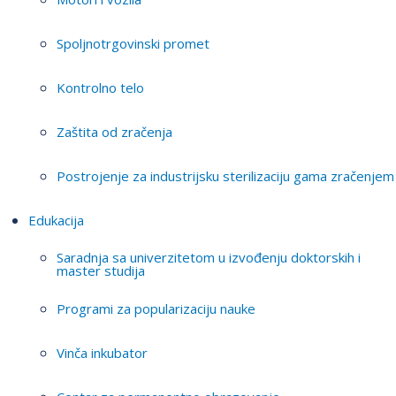
Spoljnotrgovinski promet
Kontrolno telo
Zaštita od zračenja
Postrojenje za industrijsku sterilizaciju gama zračenjem
Edukacija
Saradnja sa univerzitetom u izvođenju doktorskih i
master studija
Programi za popularizaciju nauke
Vinča inkubator