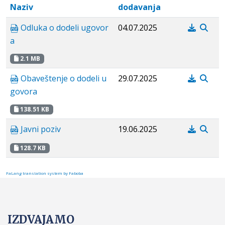
Naziv
dodavanja
Odluka o dodeli ugovor
04.07.2025
a
2.1 MB
Obaveštenje o dodeli u
29.07.2025
govora
138.51 KB
Javni poziv
19.06.2025
128.7 KB
FaLang translation system by Faboba
IZDVAJAMO