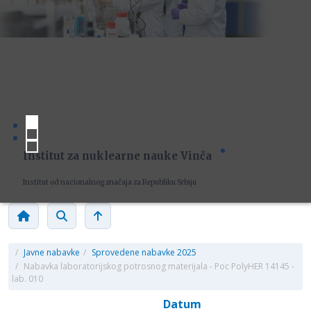
Institut za nuklearne nauke Vinča
Institut od nacionalnog značaja za Republiku Srbiju
/
Javne nabavke
/
Sprovedene nabavke 2025
/
Nabavka laboratorijskog potrosnog materijala - Poc PolyHER 14145 -
lab. 010
Datum