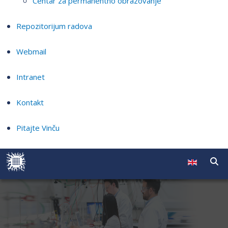
Centar za permanentno obrazovanje
Repozitorijum radova
Webmail
Intranet
Kontakt
Pitajte Vinču