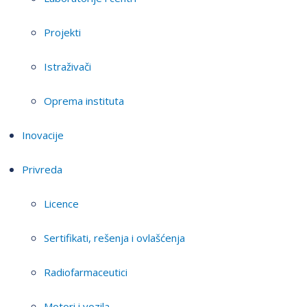
Projekti
Istraživači
Oprema instituta
Inovacije
Privreda
Licence
Sertifikati, rešenja i ovlašćenja
Radiofarmaceutici
Motori i vozila