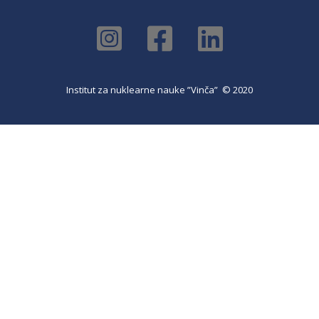
Institut za nuklearne nauke ”Vinča” © 2020