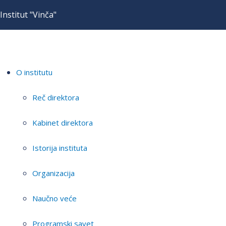
Institut "Vinča"
O institutu
Reč direktora
Kabinet direktora
Istorija instituta
Organizacija
Naučno veće
Programski savet