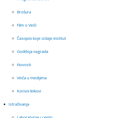
Brošura
Film o Vinči
Časopisi koje izdaje institut
Godišnja nagrada
Novosti
Vinča u medijima
Korisni linkovi
Istraživanja
Laboratorije i centri