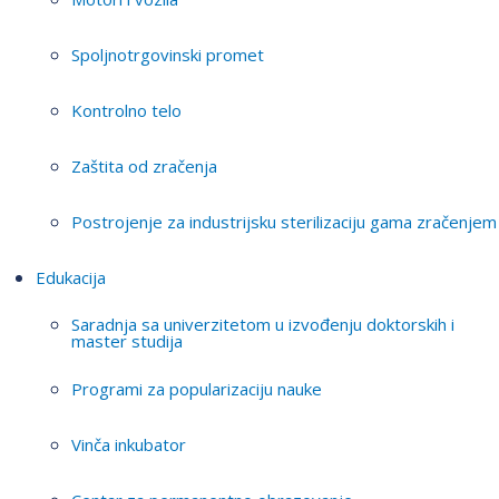
Spoljnotrgovinski promet
Kontrolno telo
Zaštita od zračenja
Postrojenje za industrijsku sterilizaciju gama zračenjem
Edukacija
Saradnja sa univerzitetom u izvođenju doktorskih i
master studija
Programi za popularizaciju nauke
Vinča inkubator